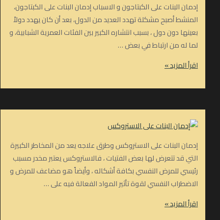
إدمان البنات على الكبتاجون و الاسباب إدمان البنات على الكبتاجون،
المنشط أصبح مشكلة تهدد العديد من الدول، بعد أن كان يهدد دولاً
بعينها دون دول ، بسبب انتشاره الكبير بين الفئات العمرية الشبابية، و
لما له من ارتباط في بعض …
إدمان
اقرأ المزيد »
البنات
على
الكبتاجون
إدمان البنات على الاستروكس وطرق علاجه يعد من المخاطر الكبيرة
التي قد تتعرض لها بعض الفتيات ، فالاستروكس يعتبر مخدر مسبب
رئيسي للمرض النفسي بكافة أشكاله ، وأيضاً هو مضاعف للمرض و
الاضطراب النفسي لقوة تأثير المواد الفعالة فيه على …
إدمان
اقرأ المزيد »
البنات