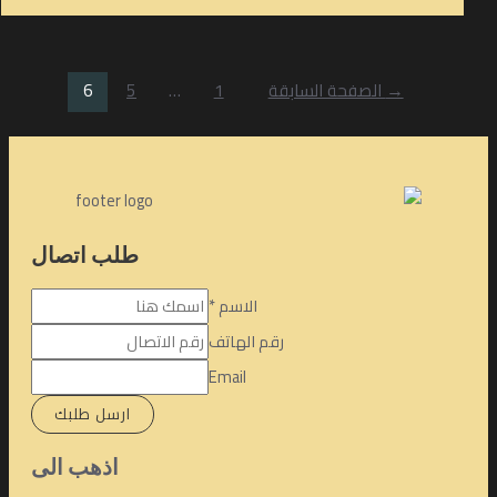
على
الاستروكس
تعدد
→
الصفحة السابقة
1
…
5
6
صفحات
المقالات
طلب اتصال
الاسم
*
رقم الهاتف
Email
ارسل طلبك
اذهب الى