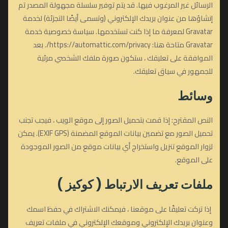
الرسائل غير المرغوب فيها. قد يتم توفير سلسلة مجهولة المصدر تم
إنشاؤها من عنوان بريدك الإلكتروني (وتسمى أيضًا التجزئة) لخدمة
Gravatar لمعرفة ما إذا كنت تستخدمها. سياسة خصوصية خدمة
Gravatar متاحة هنا: https://automattic.com/privacy/. بعد
الموافقة على تعليقك ، ستكون صورة ملفك الشخصي مرئية
للجمهور في سياق تعليقك.
وسائط
النص المقترح: إذا قمت بتحميل الصور إلى موقع الويب ، فيجب تجنب
تحميل الصور مع تضمين بيانات الموقع المضمنة (EXIF GPS). يمكن
لزوار الموقع تنزيل واستخراج أي بيانات موقع من الصور الموجودة
على الموقع.
ملفات تعريف الارتباط ( كوكيز )
إذا تركت تعليقًا على موقعنا ، فيمكنك الاشتراك في حفظ اسمك
وعنوان بريدك الإلكتروني وموقعك الإلكتروني في ملفات تعريف