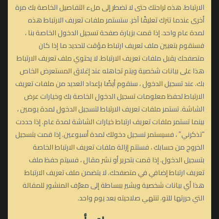
الارتباط. هذه لراحتك حتى لا تضطر إلى ملء التفاصيل الخاصة بك مرة
أخرى عندما تترك تعليقًا آخر. ستستمر ملفات تعريف الارتباط هذه
لمدة عام واحد. إذا قمت بزيارة صفحة تسجيل الدخول الخاصة بنا ،
فسنقوم بتعيين ملف تعريف ارتباط مؤقت لتحديد ما إذا كان
متصفحك يقبل ملفات تعريف الارتباط. لا يحتوي ملف تعريف الارتباط
هذا على بيانات شخصية ويتم تجاهله عند إغلاق المستعرض الخاص
بك. عند تسجيل الدخول ، سنقوم أيضًا بإعداد العديد من ملفات تعريف
الارتباط لحفظ معلومات تسجيل الدخول الخاصة بك وخيارات عرض
الشاشة. تستمر ملفات تعريف الارتباط لتسجيل الدخول لمدة يومين ،
بينما تستمر ملفات تعريف ارتباط خيارات الشاشة لمدة عام. إذا حددت
“تذكرني” ، فسيستمر تسجيل دخولك لمدة أسبوعين. إذا قمت بتسجيل
الخروج من حسابك ، فستتم إزالة ملفات تعريف الارتباط الخاصة
بتسجيل الدخول. إذا قمت بتحرير أو نشر مقال ، فسيتم حفظ ملف
تعريف ارتباط إضافي في متصفحك. لا يتضمن ملف تعريف الارتباط
هذا أي بيانات شخصية ويشير ببساطة إلى معرّف المنشور للمقالة
التي حررتها للتو. تنتهي صلاحيته بعد يوم واحد.