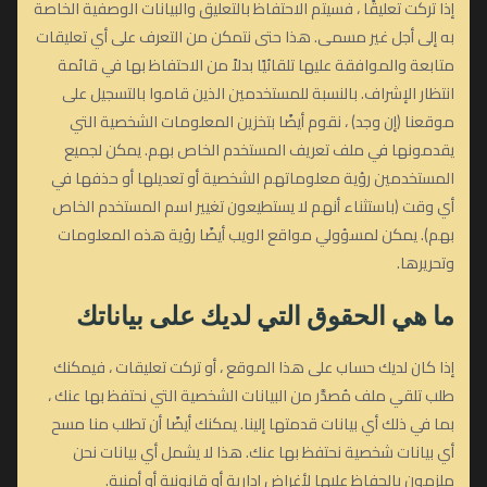
إذا تركت تعليقًا ، فسيتم الاحتفاظ بالتعليق والبيانات الوصفية الخاصة
به إلى أجل غير مسمى. هذا حتى نتمكن من التعرف على أي تعليقات
متابعة والموافقة عليها تلقائيًا بدلاً من الاحتفاظ بها في قائمة
انتظار الإشراف. بالنسبة للمستخدمين الذين قاموا بالتسجيل على
موقعنا (إن وجد) ، نقوم أيضًا بتخزين المعلومات الشخصية التي
يقدمونها في ملف تعريف المستخدم الخاص بهم. يمكن لجميع
المستخدمين رؤية معلوماتهم الشخصية أو تعديلها أو حذفها في
أي وقت (باستثناء أنهم لا يستطيعون تغيير اسم المستخدم الخاص
بهم). يمكن لمسؤولي مواقع الويب أيضًا رؤية هذه المعلومات
وتحريرها.
ما هي الحقوق التي لديك على بياناتك
إذا كان لديك حساب على هذا الموقع ، أو تركت تعليقات ، فيمكنك
طلب تلقي ملف مُصدَّر من البيانات الشخصية التي نحتفظ بها عنك ،
بما في ذلك أي بيانات قدمتها إلينا. يمكنك أيضًا أن تطلب منا مسح
أي بيانات شخصية نحتفظ بها عنك. هذا لا يشمل أي بيانات نحن
ملزمون بالحفاظ عليها لأغراض إدارية أو قانونية أو أمنية.