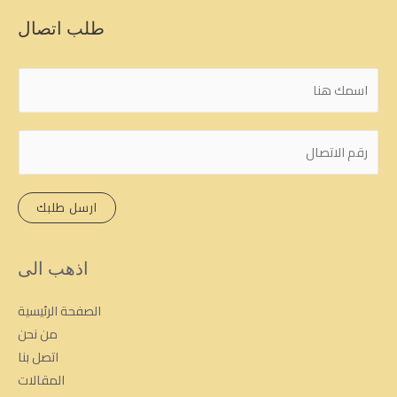
طلب اتصال
ا
ل
ا
ر
س
ق
م
م
*
ارسل طلبك
ا
ل
ه
اذهب الى
ا
ت
الصفحة الرئيسية
ف
من نحن
اتصل بنا
المقالات