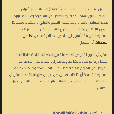
تتضمن متلازمة الانسحاب الحادة (PAWS) المعاناة من أعراض
الانسحاب التي تستمر بعد فترة التخلص من السموم وغالبًا ما ترتبط
هذه الأعراض بالمزاج وقد تشمل التهيج والقلق والاكتئاب ومشاكل
النوم والإرهاق واعتمادًا على نوع التبعية يمكن أن تستمر هذه
المتلازمة من ستة أشهر إلى عامين بعد التوقف عن
تعاطي
المخدرات
أو الكحول.
يمكن أن تكون الأعراض المتضمنة في هذه المتلازمة حاجزًا أمام
الشفاء إذا لم تكن حريصًا وبالإضافة إلى القدرة على التعرف على
الأعراض من المهم معرفة متى تطلب المساعدة وإذا كانت هذه
المتلازمة شديدة أو إذا كنت تعاني من أعراض طويلة الأمد فيمكن أن
يساعدك الطبيب المختص في التغلب عليها والبقاء في التعافي دون
انتكاس.
تجنب العادات الروتينية القديمة