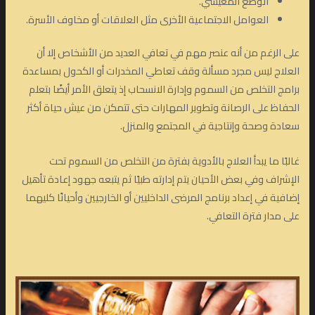
الوضع المعيشي.
العوامل الاجتماعية الأخرى مثل العلاقات أو مخاوف الأسرة.
على الرغم من أنه عنصر مهم في تعافي العديد من الأشخاص إلا أن
العلاج ليس مجرد مسألة وقف تعاطي المخدرات أو الكحول بمساعدة
برامج التخلص من السموم وإدارة الانسحاب إذ يتعلق الأمر أيضًا بتعلم
الحفاظ على الرصانة وتطوير المهارات حتى تتمكن من عيش حياة أكثر
سعادة وصحة وإنتاجية في المجتمع والمنزل.
غالبًا ما يبدأ العلاج بالأدوية بفترة من التخلص من السموم تحت
الإشراف وفي بعض الأحيان يتم إدارته طبيًا ثم يتبعه جهود إعادة تأهيل
إضافية في إعداد برنامج المرضى الداخليين أو الخارجيين وأحيانًا كليهما
على مدار فترة التعافي.