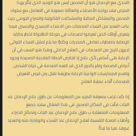
التحدي مع الإدمان هو أن المدمن ليس هو الوحيد الذي يتأثر بهذا
المرض فقد يواجه الأصدقاء والعائلة صعوبة في التعامل مع سلوك
المدمن والمشاكل المالية والمشكلات القانونية والصراع اليومي حيث
عانت العديد من النساء المدمنات من الاعتداء الجسدي والجنسي فيما
يتعرض أولئك الذين تعرضوا لصدمات في مرحلة الطفولة لخطر متزايد
للإصابة باضطراب تعاطي المخدرات وكثيرًا ما يتم تمثيل النساء اللواتي
لديهن تاريخ من الصدمات في العلاج الداخلي وهذا هو السبب في أن
الرعاية هي أساس لأي علاج إذ تفترض الخطة العلاجية الصحيحة وجود
أعراض الصدمة وتقر بالدور الذي قد تلعبه الصدمة في حياة الشخص
وتقدم الممارسات الواعية الرعاية بطريقة تقلل من فرص التعرض
للصدمات أثناء عملية العلاج.
إذا كنت ترغب بمعرفة المزيد من المعلومات عن طرق علاج الإدمان عند
البنات فأنت في المكان الصحيح، في هذا المقال ستجد جميع
المعلومات المتعلقة ب طرق علاج الإدمان عند البنات ونصائح الخبراء
وأطباء الصحة النفسية لعلاج الإدمان عند النساء والوقاية منه والعديد
غيرها، هيا بنا نبدأ!