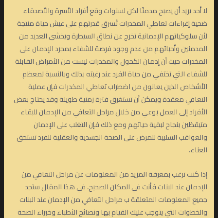
لا أحد يريد أن يصبح مدمنًا لكن لسنوات وقع أفراد الأسرة والأصدقاء
ضحية إغراءات تعاطي المخدرات تُسرق قدرتهم على عيش حياة منتجة
لأن سلوكياتهم الإدمانية تخرج عن نطاق السيطرة ويخشى العديد من
المدمنين وأحبائهم من عدم وجود فرصة للشفاء بمجرد الإدمان على
المخدرات حيث أن إدمان الكحول والمخدرات ليست من الأمراض القابلة
للشفاء التي تختفي من حياة الفرد عند رغبته بذلك وبالنسبة لمعظم
الأشخاص الذين يعانون من اضطراب تعاطي المخدرات فإن عملية
التعافي معقدة ويمكن أن تستغرق فترة زمنية طويلة وقد يحتاج بعض
الأفراد إلى العمل بوعي من خلال مراحل التعافي من الإدمان للبقاء
متيقظين بنجاح لبقية حياتهم ومع ذلك فإن التغلب على الإدمان
والعواقب السلبية للمرض على الصحة الجسدية والعقلية للفرد تستحق
العناء.
إذا كنت ترغب بمعرفة المزيد من المعلومات عن مراحل التعافي من
الإدمان عند البنات فأنت في المكان الصحيح، في هذا المقال ستجد
جميع المعلومات المتعلقة ب مراحل التعافي من الإدمان عند البنات
والخطوات التي يتوجب عليك القيام بها ونصائح الأطباء وخبراء الصحة