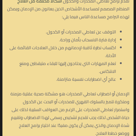
تقدم برامج تعاطي المخدرات والكحول
أشكالًا مختلفة من العلاج
المنظم المصمم لمساعدة الأشخاص الذين يعانون من الإدمان ويمكن
لهذه البرامج مساعدة الناس فيما يلي:
التوقف عن تعاطي المخدرات أو الكحول.
إدارة فترة الانسحاب بأمان وراحة.
اكتساب نظرة ثاقبة لإدمانهم من خلال العلاجات القائمة على
الأدلة.
تعلم المهارات التي يحتاجون إليها للبقاء متيقظين ومنع
الانتكاس.
عالج أي اضطرابات نفسية متزامنة.
الإدمان أو اضطراب تعاطي المخدرات هو مشكلة صحية عقلية مزمنة
ومتكررة تتميز بالسلوك القهري للمخدرات أو البحث عن الكحول
واستمرار تعاطي المخدرات على الرغم من العواقب السلبية لذلك على
حياة الشخص لذلك يجب تقديم تشخيص رسمي لهذا الاضطراب وتقييم
شدة الإدمان والذي يمكن أن يكون مفيدًا عند اختيار برامج العلاج
ووضع خطط العلاج.