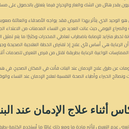
ن بقدر هائل من الشك والعار والإحراج فيما يتعلق بالحصول على مساع
هو الوحيد الذي يتأثر بهذا المرض فقد يواجه الأصدقاء والعائلة صعو
 والصراع اليومي حيث عانت العديد من النساء المدمنات من الاعتداء 
لخطر متزايد للإصابة باضطراب تعاطي المخدرات وكثيرًا ما يتم تمثيل ا
ن الرعاية هي أساس لأي علاج إذ تفترض الخطة العلاجية الصحيحة وجو
مارسات الواعية الرعاية بطريقة تقلل من فرص التعرض للصدمات أثناء
ومات عن طرق علاج الإدمان عند البنات فأنت في المكان الصحيح، في ه
ونصائح الخبراء وأطباء الصحة النفسية لعلاج الإدمان عند النساء والوقاية
اس أثناء علاج الإدمان
عند البن
ت تعني عدم التعرض لتأثير مادة ما ومع ذلك غالبًا ما تُستخدم الكلمة 