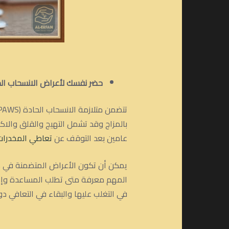
حضر نفسك لأعراض الانسحاب الح
بالمزاج وقد تشمل التهيج والقلق والاكت
عامين بعد التوقف عن
تعاطي المخدرات
يمكن أن تكون الأعراض المتضمنة في هذه
المهم معرفة متى تطلب المساعدة وإذا
في التغلب عليها والبقاء في التعافي دو