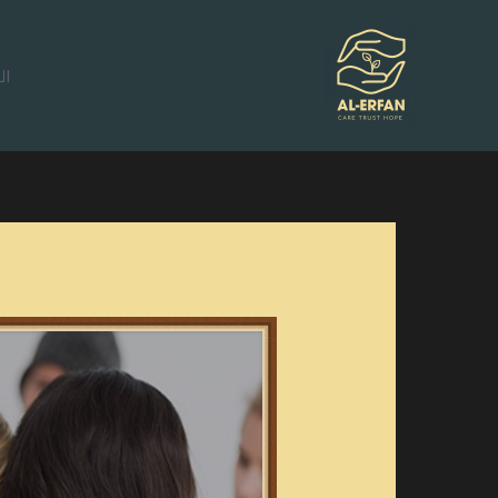
خطي
لى
ال
لمحتوى