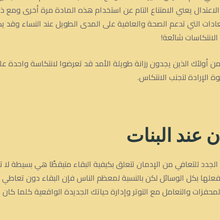
 الاعتدال يعني الامتناع التام عن استخدام هذه المادة مرة أخرى ومع ذلك 
عادات التي تدعم الصحة والعافية على المدى الطويل عند النساء وقد يك
لانتكاسات شائعة!
ر التقديرات إلى أن ما يصل إلى 80٪ من أولئك الذين يجدون رزانة طويلة الأمد قد تعرضوا لان
ة الإرادة لتجنب الانتكاس.
ن
عند البنات
جدد للتعافي من الإدمان تتعلق بكيفية البقاء متيقظًا هي بسيطة لا 
علها بكل الوسائل لكن بالنسبة لمعظم الناس فإن البقاء دون تعاطي
المحفزات والتعامل مع التوتر وإدارة حياتك الجديدة الواقعية كلما كان