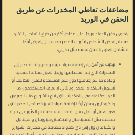
مضاعفات تعاطي المخدرات عن طريق
الحقن
في الوريد
ينطوي حقن الدواء وريديًا على مخاطر أكثر من طرق التعاطي الأخرى
حيث لا يتعرض الأشخاص لتأثيرات المخدر فحسب بل يتعرض أيضًا
لمشاكل تتعلق بالحقن نفسه مثل ما يلي:
تركيب غير أمن
: يتم إضافة مواد غريبة ومجهولة المصدر إلى
المخدرات التي يتم استخدامها وريديًا لتغيير صفاته الجسدية
وعادة ما يتم إضافتها دون علم المستخدم لتقليل التكاليف أو
لتسهيل استخدام المخدر وبالتالي لا يعرف المستخدمون ما
الذي يحقنونه وفي المخدرات التي تباع بالشوارع مثل الهيروين
والكوكايين يمكن أيضًا إضافة مواد لتعزيز خصائص المخدر التي
تغير العقل أو لتحل محل المخدر نفسه حيث تم العثور على مواد
مختلفة مثل الأمفيتامين والديكستروميتورفان والفينتانيل
والكيتامين وإل إس دي كمواد مضافة في مخدرات الشوارع
لكل منها آثارها الخاصة مما يجعل من الصعب أحيانًا تحديد ما