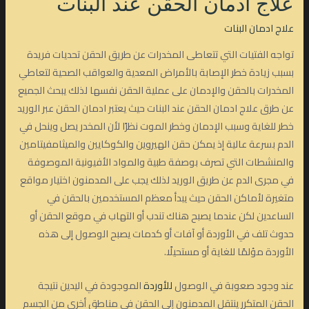
علاج ادمان الحقن عند البنات
علاج ادمان البنات
تواجه الفتيات التي تتعاطى المخدرات عن طريق الحقن تحديات فريدة
بسبب زيادة خطر الإصابة بالأمراض المعدية والعواقب الصحية لتعاطي
المخدرات بالحقن والإدمان على عملية الحقن نفسها لذلك يبحث الجميع
عن طرق علاج ادمان الحقن عند البنات حيث يعتبر ادمان الحقن عبر الوريد
خطر للغاية وسبب الإدمان وخطر الموت نظرًا لأن المخدر يصل وينحل في
الدم بسرعة عالية إذ يمكن حقن الهيروين والكوكايين والميثامفيتامين
والمنشطات التي تصرف بوصفة طبية والمواد الأفيونية الموصوفة
في مجرى الدم عن طريق الوريد لذلك يجب على المدمنون اختيار مواقع
متغيرة لأماكن الحقن حيث يبدأ معظم المستخدمين بالحقن في
الساعدين لكن عندما يصبح هناك تندب أو التهاب في موقع الحقن أو
حدوث تلف في الأوردة أو آفات أو كدمات يصبح الوصول إلى هذه
الأوردة مؤلمًا للغاية أو مستحيلًا.
عند وجود صعوبة في الوصول
للأوردة
الموجودة في اليدين نتيجة
الحقن المتكرر ينتقل المدمنون إلى الحقن في مناطق أخرى من الجسم