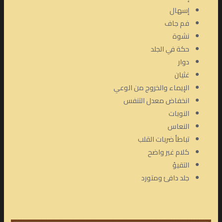
إسهال
فم جاف
نشوة
حكة في الجلد
دوار
غثيان
الإيماء والخروج من الوعي
انخفاض معدل التنفس
النوبات
النعاس
تباطأ ضربات القلب
كلام غير واضح
التقيؤ
جلد دافئ ومتورد