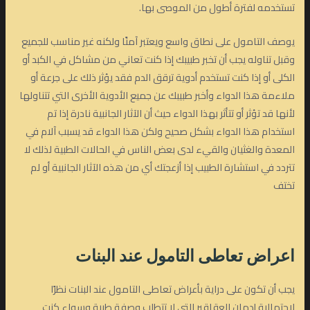
تستخدمه لفترة أطول من الموصى بها.
يوصف التامول على نطاق واسع ويعتبر آمنًا ولكنه غير مناسب للجميع
وقبل تناوله يجب أن تخبر طبيبك إذا كنت تعاني من مشاكل في الكبد أو
الكلى أو إذا كنت تستخدم أدوية ترقق الدم فقد يؤثر ذلك على جرعة أو
ملاءمة هذا الدواء وأخبر طبيبك عن جميع الأدوية الأخرى التي تتناولها
لأنها قد تؤثر أو تتأثر بهذا الدواء حيث أن الآثار الجانبية نادرة إذا تم
استخدام هذا الدواء بشكل صحيح ولكن هذا الدواء قد يسبب آلام في
المعدة والغثيان والقيء لدى بعض الناس في الحالات الطبية لذلك لا
تتردد في استشارة الطبيب إذا أزعجتك أي من هذه الآثار الجانبية أو لم
تختف
اعراض تعاطى التامول
عند البنات
يجب أن تكون على دراية بأعراض تعاطى التامول عند البنات نظرًا
لاحتمالية إدمان العقاقير التي لا تتطلب وصفة طبية وسواء كنت