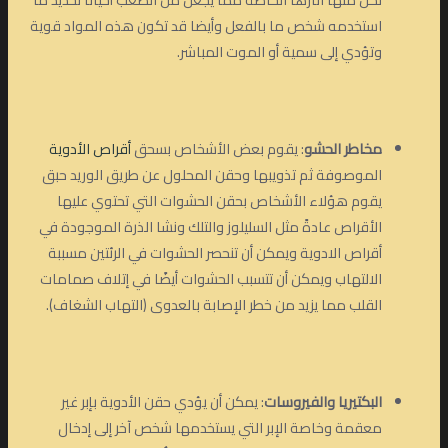
استخدمه شخص ما بالفعل وأيضا قد تكون هذه المواد قوية
وتؤدي إلى سمية أو الموت المباشر.
مخاطر الحشو
: يقوم بعض الأشخاص بسحق
أقراص الأدوية
الموصوفة ثم تذويبها وحقن المحلول عن طريق الوريد حبق
يقوم هؤلاء الأشخاص بحقن الحشوات التي تحتوي عليها
الأقراص عادةً مثل السليلوز والتلك ونشا الذرة الموجودة في
أقراص الادوية ويمكن أن تنحصر الحشوات في الرئتين مسببة
الالتهاب ويمكن أن تتسبب الحشوات أيضًا في إتلاف صمامات
القلب مما يزيد من خطر الإصابة بالعدوى (التهاب الشغاف).
البكتيريا والفيروسات
: يمكن أن يؤدي حقن الأدوية بإبر غير
معقمة وخاصة الإبر التي يستخدمها شخص آخر إلى إدخال