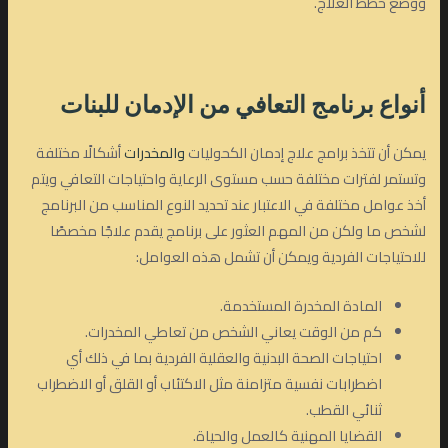
ووضع خطط العلاج.
أنواع
برنامج التعافي من الإدمان
للبنات
يمكن أن تتخذ برامج علاج إدمان الكحوليات
والمخدرات
أشكالًا مختلفة
وتستمر لفترات مختلفة حسب مستوى الرعاية واحتياجات التعافي ويتم
أخذ عوامل مختلفة في الاعتبار عند تحديد النوع المناسب من البرنامج
لشخص ما ولكن من المهم العثور على برنامج يقدم علاجًا مخصصًا
للاحتياجات الفردية ويمكن أن تشمل هذه العوامل:
المادة المخدرة المستخدمة.
كم من الوقت يعاني الشخص من تعاطي المخدرات.
احتياجات الصحة البدنية والعقلية الفردية بما في ذلك أي
اضطرابات نفسية متزامنة مثل الاكتئاب أو القلق أو الاضطراب
ثنائي القطب.
القضايا المهنية كالعمل والحياة.