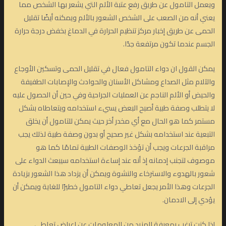
ويعمل التامول عن طريق رفع عتبة الألم التي يشعر بها الشخص مما
يعني أنه من الصعب على الشخص الشعور بالألم ويمكنه أيضًا تقليل
الحمى عن طريق إخبار مركز تنظيم الحرارة في الدماغ بخفض درجة حرارة
الجسم عندما تكون مرتفعة جدًا.
يمكن القول ان دواء التامول فعال في تقليل الحمى وتسكين الأوجاع
والآلام مثل الصداع ومشاكل الأسنان والحوادث والإصابات الطفيفة
والحيض أو الألم الناجم عن العمليات الجراحية وفي حين أن الحصول عليه
لا يتطلب وصفة طبية أصبح البعض يسيء استخدامه ويتعاطاه بشكل
مستمر كما هو الحال مع أي مخدر أخر حيث يمكن للتامول أن يخلق
التبعية عند استخدامه بشكل غير صحيح أو بدون وصفة طبية لذلك يجب
مراقبة الجرعات ويجب أن تؤخذ الوصفات الطبية تمامًا كما هو
موصوف لتجنب إدمانه إذ أنه عند إساءة استخدامه سيبعث الدواء على
شعور بالهدوء والاسترخاء والنشوة ويمكن أن يزداد هذا الشعور بزيادة
الجرعات وهذا الأمر يجعل تعاطي دواء التامول خطيرًا للغاية ويمكن أن
يؤدي إلى الادمان.
إذا كنت ترغب بمعرفة المزيد من المعلومات عن اعراض تعاطى