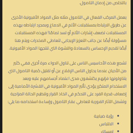
بالتخلص من إدمان التامول.
يعمل المركب الفعال في التامول مثله مثل المواد الأفيونية الأخرى
عن طريق الارتباط بمستقبلات الألم في الدماغ وبمجرد ارتباطه بهذه
المستقبلات تضعف إشارات الألم أو تسد تمامًا! فهذه المستقبلات
مسؤولة أيضًا عن جانب التعزيز الإيجابي لتعاطي المخدرات ويتم هنا
أيضًا تقديم الإحساس بالسعادة والنشوة التي تنتجها المواد الأفيونية.
تشجع هذه الأحاسيس الناس على تناول الدواء مرة أخرى ففي كثير
من الأحيان عندما يحاول الناس الإقلاع عن أو تقليل كمية التامول التي
يتناولونها فإنهم يكتشفون مدى اعتماد أجسامهم عليه وبعد
الاستخدام المتكرر يؤدي تأثير المواد الأفيونية في القشرة الأمامية إلى
إضعاف قدرة الفرد على التحكم في اتخاذ القرار وتنظيم الحالة المزاجية
وتشمل الآثار الفورية لتعاطي عقار التامول وإساءة استخدامه ما يلي:
رؤية ضبابية
الالتباس
إمساك