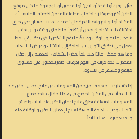
مثل الرقبة أو الفخذ أو اليدين أو القدمين أو الوجه وكلما كان موقع
الحقن أكثر وضوحًا زاد احتمال محاولة المدمن تغطيته بالملابس أو
المكياج أو الوشم وتعد القدرة على تحديد علامات المسار إحدى طرق
اكتشاف الاستخدام إذ يمكن أن تتغير أنماط متى وكيف وأين يحقن
شخص ما بمرور الوقت وعادةً ما يقع الشخص الذي يحقن في نمط
يعمل على تحقيق التوازن بين الحاجة إلى الانتشاء وأعراض الانسحاب
وما هو ممكن ماليًا حيث يلجأ بعض الأشخاص المدمنون إلى حقن
المخدرات عدة مرات في اليوم بجرعات أصغر للحصول على مستوى
مرتفع ومستقر من النشوة.
إذا كنت ترغب بمعرفة المزيد من المعلومات عن علاج ادمان الحقن عند
البنات فأنت في المكان الصحيح، في هذا المقال ستجد جميع
المعلومات المتعلقة بطرق علاج ادمان الحقن عند البنات ونصائح
الأطباء وخبراء الصحة النفسية لعلاج الإدمان بالحقن والوقاية منه
والعديد غيرها، هيا بنا نبدأ!