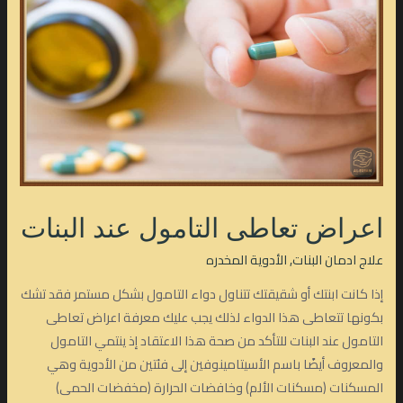
اعراض تعاطى التامول عند البنات
علاج ادمان البنات
,
الأدوية المخدره
إذا كانت ابنتك أو شقيقتك تتناول دواء التامول بشكل مستمر فقد تشك
بكونها تتعاطى هذا الدواء لذلك يجب عليك معرفة اعراض تعاطى
التامول عند البنات للتأكد من صحة هذا الاعتقاد إذ ينتمي التامول
والمعروف أيضًا باسم الأسيتامينوفين إلى فئتين من الأدوية وهي
المسكنات (مسكنات الألم) وخافضات الحرارة (مخفضات الحمى)