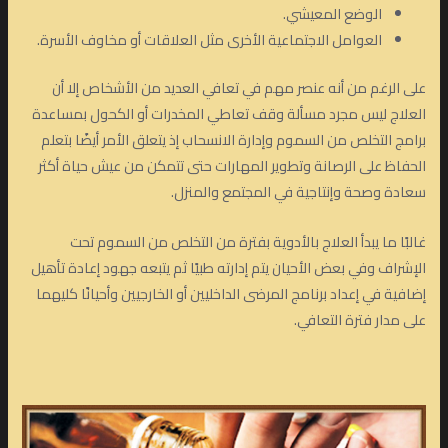
الوضع المعيشي.
العوامل الاجتماعية الأخرى مثل العلاقات أو مخاوف الأسرة.
على الرغم من أنه عنصر مهم في تعافي العديد من الأشخاص إلا أن
العلاج ليس مجرد مسألة وقف تعاطي المخدرات أو الكحول بمساعدة
برامج التخلص من السموم وإدارة الانسحاب إذ يتعلق الأمر أيضًا بتعلم
الحفاظ على الرصانة وتطوير المهارات حتى تتمكن من عيش حياة أكثر
سعادة وصحة وإنتاجية في المجتمع والمنزل.
غالبًا ما يبدأ العلاج بالأدوية بفترة من التخلص من السموم تحت
الإشراف وفي بعض الأحيان يتم إدارته طبيًا ثم يتبعه جهود إعادة تأهيل
إضافية في إعداد برنامج المرضى الداخليين أو الخارجيين وأحيانًا كليهما
على مدار فترة التعافي.