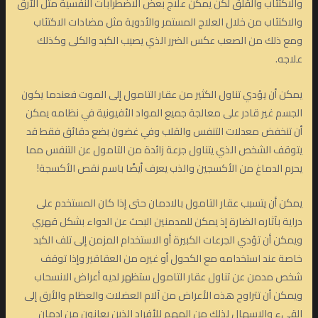
والاكتئاب والقلق لكن يمكن علاج بعض الاضطرابات النفسية مثل الأرق
والاكتئاب من خلال العلاج المستمر والأدوية مثل مضادات الاكتئاب
ومع ذلك من الصعب عكس الضرر الذي يصيب الكبد والكلى وكذلك
علاجه.
يمكن أن يؤدي تناول الكثير من عقار التامول إلى الموت فعندما يكون
الجسم غير قادر على معالجة جميع المواد الأفيونية في نظامه يمكن
أن تنخفض معدلات التنفس والقلب وفي غضون بضع دقائق فقط قد
يتوقف الشخص الذي يتناول جرعة زائدة من التامول عن التنفس مما
يحرم الدماغ من الأكسجين والذب يعرف أيضًا باسم نقص الأكسجة!
يمكن أن يتسبب عقار التامول بالادمان حتى إذا كان المستخدم على
دراية بآثاره الضارة إذ يمكن للمدمنين البحث عن الدواء بشكل قهري
ويمكن أن تؤدي الجرعات الكبيرة أو الاستخدام المزمن إلى تلف الكبد
خاصة عند استخدامه مع الكحول أو غيره من العقاقير وإذا توقف
شخص مدمن عن تناول عقار التامول ستظهر لديه أعراض الانسحاب
ويمكن أن تتراوح هذه الأعراض من آلام العضلات والعظام والأرق إلى
القيء والإسهال لذلك من المهم للأفراد الذين يعانون من إدمان