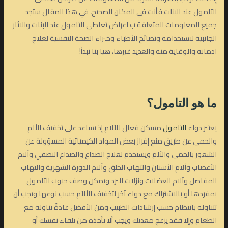
التامول عند البنات فأنت في المكان الصحيح، في هذا المقال ستجد
جميع المعلومات المتعلقة ب اعراض تعاطى التامول عند البنات والاثار
الجانبية لاستخدامه ونصائح الأطباء وخبراء الصحة النفسية لعلاج
ادمانه والوقاية منه والعديد غيرها، هيا بنا نبدأ!
ما هو التامول؟
يعتبر دواء
التامول
مسكن فعال للآلام إذ يساعد على تخفيف الألم
والحمى عن طريق منع إفراز بعض المواد الكيميائية المسؤولة عن
الشعور بالحمى والألم ويستخدم لعلاج الصداع والصداع النصفي وآلام
الأعصاب وآلام الأسنان والتهاب الحلق وآلام الدورة الشهرية والتهاب
المفاصل وآلام العضلات ونزلات البرد ويمكن وصف حبوب التامول
بمفردها أو بالاشتراك مع دواء آخر لتخفيف الألآم حسب نوعها ويجب أن
تتناوله بانتظام حسب إرشادات الطبيب ومن الأفضل عادةً تناوله مع
الطعام وإلا فقد يزعج معدتك ويجب ألا تأخذه من تلقاء نفسك أو