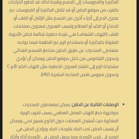
البكتيريا والفيروسات إلى الجسم ونتيجةُ لذلك قد تتطور الخراجات
بالقرب من موقع الحقن أو قد تنتقل البكتيريا أو الفيروسات عبر
مجرى الدم إلى أجزاء أخرى من الجسم مثل الرئتين أو القلب أو
الدماغ أو الكبد أو العظام وتسبب العدوى فعدوى صمامات
القلب (التهاب الشغاف) هي نتيجة خطيرة شائعة لحقن الأدوية
الملوثة بالبكتيريا أو باستخدام الإبر غير النظيفة فيما يواجه
متعاطي المخدرات عن طريق الحقن مخاطر التسمم الغذائي
وعدوى التيتانوس من خلال موقع الحقن ويمكن أن تؤدي
مشاركة الإبر إلى انتشار العدوى الخطيرة مثل التهاب الكبد B و C
وعدوى فيروس نقص المناعة البشرية (HIV).
الإصابات الناتجة عن الحقن
: يمكن لمتعاطيي المخدرات
مواجهة خطر التهاب العضل العظمي بسبب ثقوب الإبرة
المتكررة حيث تُستبدل العضلات حول الكوع بنسيج ندبي ويمكن
أن يتسبب الحقن تحت الجلد بتقرحات الجلد ويؤدي الحقن في
الوريد إلى تندب الأوردة مما يجعل الحقن في الأوردة أكثر وأكثر