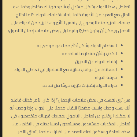
تتعاطى هذا الدواء بشكل معتدل أو شديد فهناك مخاطر وكما هو
الحال مع العديد من الأدوية كلما زاد استخدامك للدواء كلما احتاج
جسمك المزيد منه للوصول إلى نفس التأثير وهذا يزيد من قدرتك على
التحمل ويمكن أن يكون خطيرًا وفيما يلي بعض علامات إدمان التامول:
استخدام الدواء بشكل أكثر مما هو موصى به
الكذب بشأن مقدار ما تستخدمه
إخفاء الدواء عن الآخرين
المعاناة من عواقب سلبية مع الاستمرار في تعاطي الدواء
سرقة الدواء
شراء الدواء بكميات كبيرة خوفًا من نفاذه
هل ترى نفسك في بعض علامات الإدمان؟ إذا كان الأمر كذلك فاعلم
أنك لست وحدك ولست مضطرًا للبقاء مدمنًا على الدواء وإذا وجدت أنه
لا يمكنك الإقلاع عن تعاطي التامول بمفردك فهناك متخصصون في
تعاطي المخدرات مستعدون ومستعدون لمساعدتك في التخلص من
هذه العادة وسيكون لديك العديد من الخيارات عندما يتعلق الأمر