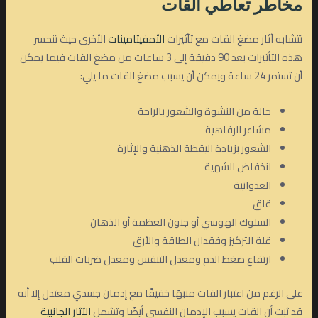
مخاطر تعاطي القات
تتشابه آثار مضغ القات مع تأثيرات
الأمفيتامينات
الأخرى حيث تنحسر
هذه التأثيرات بعد 90 دقيقة إلى 3 ساعات من مضغ القات فيما يمكن
أن تستمر 24 ساعة ويمكن أن يسبب مضغ القات ما يلي:
حالة من النشوة والشعور بالراحة
مشاعر الرفاهية
الشعور بزيادة اليقظة الذهنية والإثارة
انخفاض الشهية
العدوانية
قلق
السلوك الهوسي أو جنون العظمة أو الذهان
قلة التركيز وفقدان الطاقة والأرق
ارتفاع ضغط الدم ومعدل التنفس ومعدل ضربات القلب
على الرغم من اعتبار القات منبهًا خفيفًا مع إدمان جسدي معتدل إلا أنه
قد ثبت أن القات يسبب الإدمان النفسي أيضًا وتشمل
الآثار الجانبية