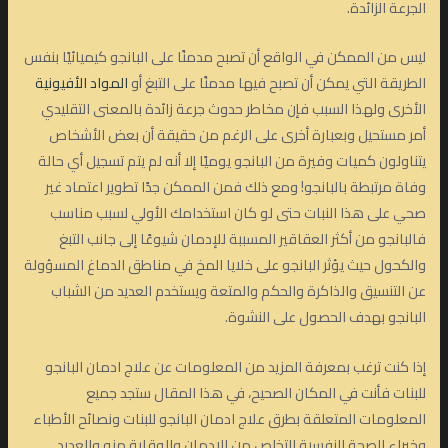
الجرعة الزائدة.
ليس من الممكن في الواقع أن تصبح مدمنًا على البانجو كيميائيًا بنفس
الطريقة التي يمكن أن تصبح فيها مدمنًا على التبغ أو
المواد الأفيونية
الأخرى ولهذا السبب فإن مخاطر حدوث جرعة زائدة بالمعنى التقليدي
أمر مستحيل وبعبارة أخرى على الرغم من حقيقة أن بعض الأشخاص
يتناولون كميات وفيرة من البانجو يوميًا إلا أنه لم يتم تسجيل أي حالة
وفاة مرتبطة بالبانجو! ومع ذلك فمن الممكن جدًا تطوير اعتماد غير
صحي على هذا النبات حتى لو كان استخدامك الأولي لسبب مناسب
فالبانجو من أكثر العقاقير المسببة للإدمان شيوعًا إلى جانب التبغ
والكحول حيث يؤثر البانجو على خلايا المخ في مناطق الدماغ المسؤولة
عن التنسيق والذاكرة والحكم والمتعة ويستخدم العديد من الشباب
البانجو بهدف الحصول على النشوة.
إذا كنت ترغب بمعرفة المزيد من المعلومات عن علاج ادمان البانجو
للبنات فأنت في المكان الصحيح، في هذا المقال ستجد جميع
المعلومات المتعلقة بطرق علاج ادمان البانجو للبنات ونصائح الأطباء
وخبراء الصحة النفسية للتخلص من الإدمان والوقاية منه والعديد