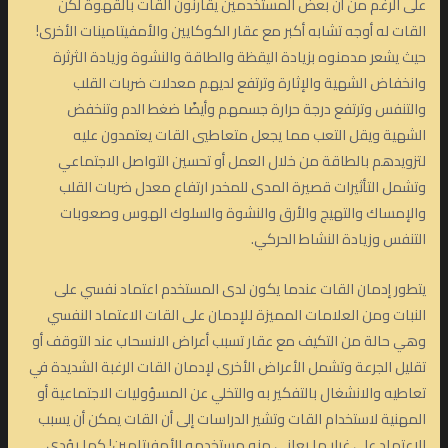
على الرغم من أن بعض المستخدمين يقارنون القات بالقهوة لكن
القات له أوجه تشابه أكبر مع عقار الكوكايين والأمفيتامينات الأخرى!
حيث يشعر مدمنوه بزيادة اليقظة والطاقة والنشوة وزيادة الثرثرة
وانخفاض الشهية والإثارة وترتفع لديهم معدلات ضربات القلب
والتنفس وترتفع درجة حرارة جسمهم وأيضًا ضغط الدم وتنخفض
الشهية ويقل التعب مما يجعل متعاطيي القات يعتمدون عليه
لتزويدهم بالطاقة من خلال العمل أو تحسين التواصل الاجتماعي
وتشمل التأثيرات قصيرة المدى للمخدر ارتفاع معدل ضربات القلب
والإمساك والتهيج والأرق والنشوة والسلوك الهوس وصعوبات
التنفس وزيادة النشاط الحركي.
يتطور إدمان القات عندما يكون لدى المستخدم اعتماد نفسي على
النبات ومن العلامات المميزة للإدمان على القات الاعتماد النفسي
وهي حالة من التكيف مع عقار تسبب أعراض الانسحاب عند التوقف أو
تقليل الجرعة وتشمل الأعراض الأخرى لإدمان القات الرغبة الشديدة في
تعاطيه والانشغال بالتفكير به والتخلي عن المسؤوليات الاجتماعية أو
المهنية لاستخدام القات وتشير الدراسات إلى أن القات يمكن أن يسبب
الاعتماد على غرار ما يعاني منه مستخدمو الأمفيتامين! كما يؤدي