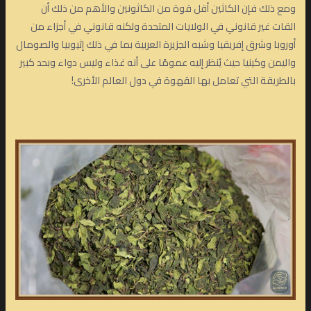
ومع ذلك فإن الكاثين أقل قوة من الكاثونين والأهم من ذلك أن
القات غير قانوني في الولايات المتحدة ولكنه قانوني في أجزاء من
أوروبا وشرق إفريقيا وشبه الجزيرة العربية بما في ذلك إثيوبيا والصومال
واليمن وكينيا حيث يُنظر إليه عمومًا على أنه غذاء وليس دواء وبحد كبير
بالطريقة التي تعامل بها القهوة في دول العالم الأخرى!