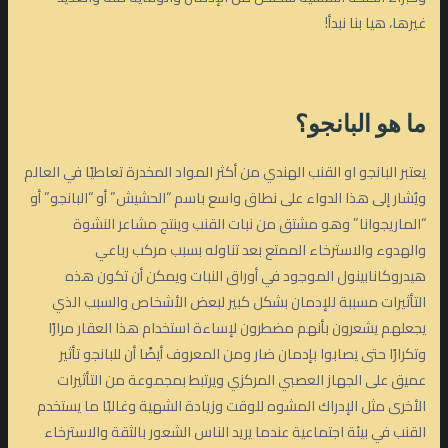
غيرها، هيا بنا نبدأ!
ما هو البانجو؟
يعتبر البانجو او القنب الهندي من أكثر المواد المخدرة تعاطيًا في العالم
ويُشار إلى هذا الدواء على نطاق واسع باسم “الحشيش” أو “البانجو” أو
“الماريجوانا” وهو مشتق من نبات القنب وينتج مشاعر النشوة
والهدوء والاسترخاء الممتع بعد تناوله بسبب مركب رباعي
هيدروكانابينول الموجود في أوراق النبات ويمكن أن تكون هذه
التأثيرات مسببة للإدمان بشكل كبير لبعض الأشخاص والسبب الذي
يجعلهم يشعرون بأنهم مضطرون لإساءة استخدام هذا العقار مرارًا
وتكرارًا حتى يصابوا بإدمان ضار ومن المعروف أيضًا أن للبانجو تأثير
عميق على الجهاز العصبي المركزي ويرتبط بمجموعة من التأثيرات
الأخرى مثل الإدراك المشوه للوقت وزيادة الشهية وغالبًا ما يستخدم
القنب في بيئة اجتماعية عندما يريد الناس الشعور بالثقة والاسترخاء