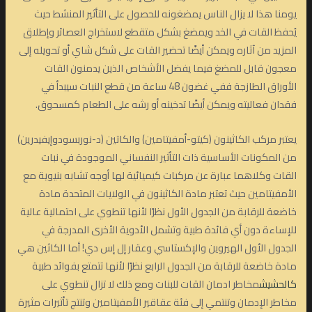
يومنا هذا لا يزال الناس يمضغونه للحصول على التأثير المنشط حيث
يُحفظ القات في الخد ويمضغ بشكل متقطع لاستخراج العصائر وإطلاق
المزيد من آثاره ويمكن أيضًا تحضير القات على شكل شاي أو تحويله إلى
معجون قابل للمضغ فيما يفضل الأشخاص الذين يدمنون القات
الأوراق الطازجة ففي غضون 48 ساعة من قطع النبات سيبدأ في
فقدان فعاليته ويمكن أيضًا تدخينه أو رشه على الطعام كمسحوق.
يعتبر مركب الكاثينون (كيتو-أمفيتامين) والكاتين (د-نوربسودوإيفيدرين)
من المكونات الأساسية ذات التأثير النفساني الموجودة في نبات
القات وكلاهما عبارة عن مركبات كيميائية لها أوجه تشابه بنيوية مع
الأمفيتامين حيث تعتبر مادة الكاثينون في الولايات المتحدة مادة
خاضعة للرقابة من الجدول الأول نظرًا لأنها تنطوي على احتمالية عالية
للإساءة دون أي فائدة طبية وتشمل الأدوية الأخرى المدرجة في
الجدول الأول الهيروين والإكستاسي وعقار إل إس دي! أما الكاثين هي
مادة خاضعة للرقابة من الجدول الرابع نظرًا لأنها تتمتع بفوائد طبية
كالحشيش
مخاطر ادمان القات للبنات ومع ذلك لا تزال تنطوي على
مخاطر الإدمان وتنتمي إلى فئة عقاقير الأمفيتامين وتنتج تأثيرات مثيرة