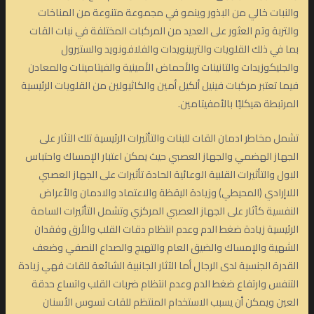
والنبات خالي من البذور وينمو في مجموعة متنوعة من المناخات
والتربة وتم العثور على العديد من المركبات المختلفة في نبات القات
بما في ذلك القلويات والتربينويدات والفلافونويد والستيرول
والجليكوزيدات والتانينات والأحماض الأمينية والفيتامينات والمعادن
فيما تعتبر مركبات فينيل ألكيل أمين والكاثيولين من القلويات الرئيسية
المرتبطة هيكليًا بالأمفيتامين.
تشمل مخاطر ادمان القات للبنات والتأثيرات الرئيسية تلك الآثار على
الجهاز الهضمي والجهاز العصبي حيث يمكن اعتبار الإمساك واحتباس
البول والتأثيرات القلبية الوعائية الحادة تأثيرات على الجهاز العصبي
اللاإرادي (المحيطي) وزيادة اليقظة والاعتماد والادمان والأعراض
النفسية كآثار على الجهاز العصبي المركزي وتشمل التأثيرات السامة
الرئيسية زيادة ضغط الدم وعدم انتظام دقات القلب والأرق وفقدان
الشهية والإمساك والضيق العام والتهيج والصداع النصفي وضعف
القدرة الجنسية لدى الرجال أما الآثار الجانبية الشائعة للقات فهي زيادة
التنفس وارتفاع ضغط الدم وعدم انتظام ضربات القلب واتساع حدقة
العين ويمكن أن يسبب الاستخدام المنتظم للقات تسوس الأسنان