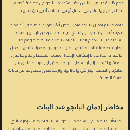
ومع ذلك قد يسيء الناس أيضًا استخدام البانجو في محاولة لتخفيف
مشاعر التوتر والقلق في العمل أو في مجالات أخرى من حياتهم.
عادة ما يتم تدخين البانجو ولكن يمكن أيضًا طهيه أو خبزه في أطعمة
معينة أو حتى تخميره في الشاي فيما قامت بعض البلدان بإضفاء
الشرعية على استخدام القنب للأغراض الطبية والترفيهية ومع ذلك
وبطريقة مماثلة للمواد الأخرى مثل الكحول والمخدرات الأخرى يحمل
البانجو أو الماريجوانا إمكانية الإدمان وسوء الاستخدام وبالإضافة إلى
ذلك تشير الأبحاث إلى أن تعاطي البانجو يمكن أن يسبب مشاكل في
الذاكرة والضعف الإدراكي والبارانويا ويرتبط بتطور مجموعة من حالات
الصحة العقلية.
مخاطر إدمان البانجو عند البنات
ربما بدأت فتاة ما في استخدام البانجو لأسباب قاهرة مثل إدارة الأرق
أو القلق المزمن أو الاكتئاب ولكن انتهى بها الأمر بعد ذلك إلى الاعتماد