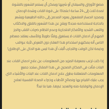
مضغ الأوراق والسيقان أو شربها ويمكن أن يستمر الشعور بالنشوة
لمدة ثلاث إلى 24 ساعة اعتمادًا على قوة القات وشدة الإدمان
وبمجرد انحسار المفعول يعود المدمن إلى حالته الطبيعية ويشعر
بالحاجة لاستخدامه مجددًا وينتج عن هذا الشعور بالقلق والاكتئاب
والتعب الشديد والأفكار الانتحارية وعدم انتظام ضربات القلب والجز
المهم أن ادمان القات لا يستغرق وقتًا طويلاً وللأسف يعتقد معظم
الناس أنه يمكنهم استخدام هذا العقار دون التعرض لأية عواقب
وخيمة لكن الوقت والتجارب أثبتت أن هذا ليس هو الحال على الإطلاق!
إذا كنت ترغب بمعرفة المزيد من المعلومات عن علاج ادمان القات عند
البنات فأنت في المكان الصحيح، في هذا المقال ستجد جميع
المعلومات المتعلقة بطرق علاج ادمان القات عند البنات والأشياء التي
يجب عليك القيام بها ونصائح الأطباء وخبراء الصحة النفسية لعلاج
الإدمان والوقاية منه والعديد غيرها، هيا بنا نبدأ!