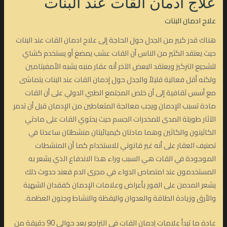
علاج ادمان القات عند البنات
علاج ادمان البنات
هناك قدر كبير من الجدل حول الحاجة إلى علاج ادمان القات عند البنات
حيث يعتقد الكثير من الناس أن القات عشب يمضغ أو يستخدم كشاي
لتشجيع التركيز ويعتقد البعض الآخر أنه عقار منبه يشبه الأمفيتامين
ولكنه أقل فعالية قليلاً والجدل حول إدمان القات عند البنات يتماشى
مع أسس ثقافية إلى أن خلص المجتمع الطبي الدولي على أن القات
مادة تسبب الإدمان ويجب معالجة المتعاطين من الإدمان قبل أن تدمر
الآثار طويلة المدى للمخدرات الجسم حيث يحتوي القات على مادتي
الكاثينون والكاثين وهما مادتان كيميائيتان منشطتان ساعدتا في
تصنيف العقار على أنه غير قانوني للاستخدام كما أن المنشطات
الموجودة في القات هي السبب وراء هذا الاندفاع الذي يشعر به
المستخدمون عند امتصاص الدواء في مجرى الدم فعند حدوث ذلك
يشعر المدمن على الفور بأعراض وعلامات الإدمان كفقدان الشهية
والأرق وزيادة الطاقة والعدوان واليقظة والنشاط وجنون العظمة.
عادة ما تبدأ علامات إدمان القات في التراجع بعد حوالي 90 دقيقة من