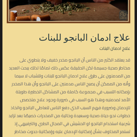
علاج ادمان البانجو للبنات
علاج ادمان البنات
قد يعتقد الكثير من الناس أن البانجو مخدر خفيف ولا ينطوي على
مخاطر صحية جسيمة لكن الحقيقة عكس ذلك تمامًا لذلك يبحث العديد
من المدمنون على طرق علاج ادمان البانجو للبنات وللشباب لا سيما
وأنه من الممكن أن يصبح الناس مدمنين على البانجو وأن هذا المخدر
بإمكانه التسبب في مجموعة كاملة من المشاكل الخطيرة طويلة
الأمد لمدمنيه وهذا هو السبب في ضرورة وجود علاج متخصص
للإدمان وضرورة فهم السبب الذي دفع الناس لتعاطي البانجو واتخاذ
خطوات نحو حياة صحية وسعيدة وخالية من المخدرات خصيصًا بعد تزايد
شرعية استخدام البانجو او الحشيش في المجال الطبي والترفيهي إذ
تستمر المخاوف بشأن إمكانية الإدمان عليه وإمكانية حدوث مخاطر