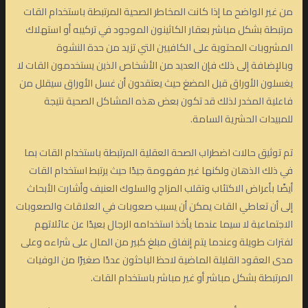
من غير الواضح ما إذا كانت المخاطر الصحية المرتبطة باستخدام القات
مرتبطة بشكل مباشر بعقار الكاثينون الموجود في تركيبه أو استهلاك
المشروبات المحتوية على الكافيين التي تزيد من حدة النشوة
وبالإضافة إلى ذلك فإن العديد من الأشخاص الذين يستخدمون القات لا
يغسلون الأوراق قبل المضغ حيث يعتقدون أن غسل الأوراق سيقلل من
فاعلية المخدر لذلك قد تكون بعض هذه المشاكل الصحية نتيجة
للمبيدات الحشرية السامة.
تم توثيق حالات اضطراب الصحة العقلية المرتبطة باستخدام القات بما
في ذلك الذهان ولكنها غير مفهومة جيدًا حيث يرتبط استخدام القات
أيضًا بأعراض الاكتئاب وتقلب المزاج والسلوك العنيف وأشارت الأبحاث
إلى أن تعاطي القات يمكن أن يسبب صعوبات في العلاقات والصعوبات
الاجتماعية لا سيما عندما يأخذ استخدامه الرجال بعيدًا عن عائلاتهم
لفترات طويلة وعندما يتم إنفاق مبلغ كبير من المال على شراءه وعلى
مدى العقود القليلة الماضية لاحظ الباحثون عددًا صغيرًا من الوفيات
المرتبطة بشكل مباشر أو غير مباشر باستخدام القات.