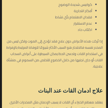
كوابيس شديدة الوضوح
أفكار انتحارية
فقدان الاهتمام بأي نشاط
عدم الاستقرار
اكتئاب حاد
إذا تُركت هذه الأعراض دون علاج فقد تؤدي إلى الموت ولكن ليس من
المخدر نفسه فالانتحار هو السبب الأكثر شيوعًا للوفاة المرتبط بالإفراط
في استخدام القات ولحسن الحظ يمكن السيطرة على أعراض انسحاب
القات أو حتى تجنبها من خلال الخضوع للتخلص من السموم في منشأة
علاجية.
علاج ادمان القات
عند البنات
يعتقد معظم الخبراء أن القات لا يسبب الإدمان مثل المخدرات الأخرى