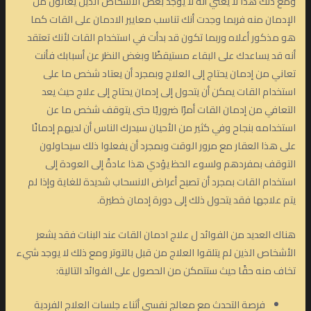
ومع ذلك هذا لا يعني أنه لا يوجد بعض الأشخاص الذين يعانون من
الإدمان منه فربما وجدت أنك تناسب معايير الادمان على القات كما
هو مذكور أعلاه وربما تكون قد بدأت في استخدام القات لأنك تعتقد
أنه قد يساعدك على البقاء مستيقظًا وبغض النظر عن أسبابك فأنت
تعاني من إدمان يحتاج إلى العلاج وبمجرد أن يعتاد شخص ما على
استخدام القات يمكن أن يتحول إلى إدمان يحتاج إلى علاج حيث يعد
التعافي من إدمان القات أمرًا ضروريًا حتى يتوقف شخص ما عن
استخدامه بنجاح وفي كثير من الأحيان سيدرك الناس أن لديهم إدمانًا
على هذا العقار مع مرور الوقت وبمجرد أن يفعلوا ذلك سيحاولون
التوقف بمفردهم ولسوء الحظ يؤدي هذا عادةً إلى العودة إلى
استخدام القات بمجرد أن تصبح أعراض الانسحاب شديدة للغاية وإذا لم
يتم علاجها فقد يتحول ذلك إلى دورة إدمان خطيرة.
هناك العديد من الفوائد ل علاج ادمان القات عند البنات فقد يشعر
الأشخاص الذين لم يتلقوا العلاج من قبل بالتوتر ومع ذلك لا يوجد شيء
تخاف منه حقًا حيث ستتمكن من الحصول على الفوائد التالية:
فرصة التحدث مع معالج نفسي أثناء جلسات العلاج الفردية