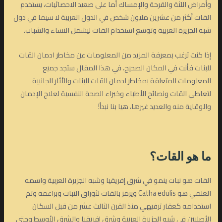
وأمراض اللثة والقرحة والإمساك أما على صعيد الاحصائيات، يستخدم
القات أكثر من عشرين مليون شخص في الدول العربية لا سيما في دول
شبه الجزيرة العربية وتوسع استخدام القات ليشمل النساء والشباب.
إذا كنت ترغب بمعرفة المزيد من المعلومات عن مخاطر ادمان القات
للبنات فأنت في المكان الصحيح، في هذا المقال ستجد جميع
المعلومات المتعلقة بمخاطر ادمان القات للبنات والأثار الجانبية
لتعاطي القات ونصائح الأطباء وخبراء الصحة النفسية لعلاج الإدمان
والوقاية منه والعديد غيرها، هيا بنا نبدأ!
ما هو القات؟
القات هو نبات ينمو في شرق إفريقيا وشبه الجزيرة العربية واسمه
العلمي هو Catha edulis ويرمز بالقات لأوراق النبات وبراعمه وتم
استخدامه كعقار ترفيهي منذ القرن الثالث عشر من قبل السكان
الأصليين في شبه الجزيرة العربية وشرق إفريقيا والشرق الأوسط وحتى