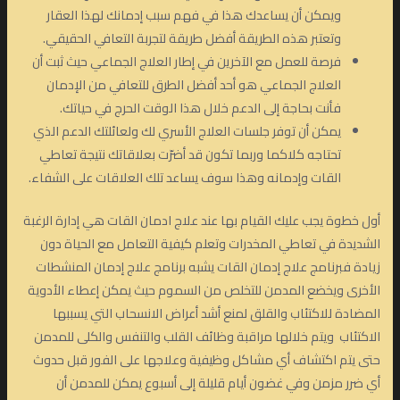
ويمكن أن يساعدك هذا في فهم سبب إدمانك لهذا العقار
وتعتبر هذه الطريقة أفضل طريقة لتجربة التعافي الحقيقي.
فرصة للعمل مع الآخرين في إطار العلاج الجماعي حيث ثبت أن
العلاج الجماعي هو أحد أفضل الطرق للتعافي من الإدمان
فأنت بحاجة إلى الدعم خلال هذا الوقت الحرج في حياتك.
يمكن أن توفر جلسات العلاج الأسري لك ولعائلتك الدعم الذي
تحتاجه كلاكما وربما تكون قد أضرّت بعلاقاتك نتيجة تعاطي
القات وإدمانه وهذا سوف يساعد تلك العلاقات على الشفاء.
أول خطوة يجب عليك القيام بها عند علاج ادمان القات هي إدارة الرغبة
الشديدة في تعاطي المخدرات وتعلم كيفية التعامل مع الحياة دون
زيادة فبرنامج علاج إدمان القات يشبه برنامج علاج إدمان المنشطات
الأخرى ويخضع المدمن للتخلص من السموم حيث يمكن إعطاء الأدوية
المضادة للاكتئاب والقلق لمنع أشد أعراض الانسحاب التي يسببها
الاكتئاب ويتم خلالها مراقبة وظائف القلب والتنفس والكلى للمدمن
حتى يتم اكتشاف أي مشاكل وظيفية وعلاجها على الفور قبل حدوث
أي ضرر مزمن وفي غضون أيام قليلة إلى أسبوع يمكن للمدمن أن