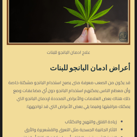
علاج ادمان البانجو للبنات
أعراض
ادمان البانجو
للبنات
قد يكون من الصعب معرفة متى يصبح استخدام البانجو مشكلة خاصة
وأن معظم الناس يمكنهم استخدام البانجو دون أي مضاعفات ومع
ذلك هناك بعض العلامات والأعراض المحددة لإدمان البانجو التي
يمكنك مراقبتها وفيما يلي بعض الأعراض التي قد تواجهها:
زيادة القلق والتهيج والاكتئاب
الآثار الجانبية الجسدية مثل التعرق والقشعريرة والأرق