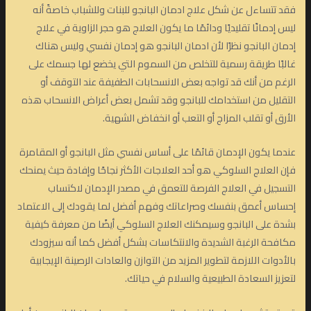
فقد تتساءل عن شكل علاج ادمان البانجو للبنات وللشباب خاصةً أنه
ليس إدمانًا تقليديًا ودائمًا ما يكون العلاج هو حجر الزاوية في علاج
إدمان البانجو نظرًا لأن ادمان البانجو هو إدمان نفسي وليس هناك
غالبًا طريقة رسمية للتخلص من السموم التي يخضع لها جسمك على
الرغم من أنك قد تواجه بعض الانسحابات الطفيفة عند التوقف أو
التقليل من استخدامك للبانجو وقد تشمل بعض أعراض الانسحاب هذه
الأرق أو تقلب المزاج أو التعب أو انخفاض الشهية.
عندما يكون الإدمان قائمًا على أساس نفسي مثل البانجو أو المقامرة
فإن العلاج السلوكي هو أحد العلاجات الأكثر نجاحًا وإفادة حيث يمنحك
التسجيل في العلاج الفرصة للتعمق في مصدر الإدمان لاكتساب
إحساس أعمق بنفسك وصراعاتك وفهم أفضل لما يقودك إلى الاعتماد
بشدة على البانجو وسيمكنك العلاج السلوكي أيضًا من معرفة كيفية
مكافحة الرغبة الشديدة والانتكاسات بشكل أفضل كما أنه سيزودك
بالأدوات اللازمة لتطوير المزيد من التوازن والعادات الرصينة الإيجابية
لتعزيز السعادة الطبيعية والسلام في حياتك.