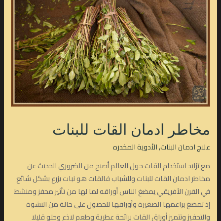
مخاطر ادمان القات للبنات
علاج ادمان البنات
,
الأدوية المخدره
مع تزايد استخدام القات حول العالم أصبح من الضروري الحديث عن
مخاطر ادمان القات للبنات وللشباب فالقات هو نبات يزرع بشكل شائع
في القرن الأفريقي يمضغ الناس أوراقه لما لها من تأثير محفز ومنشط
إذ تمضغ براعمها الصغيرة وأوراقها للحصول على حالة من النشوة
والتحفيز وتتميز أوراق القات برائحة عطرية وطعم لاذع وحلو قليلا