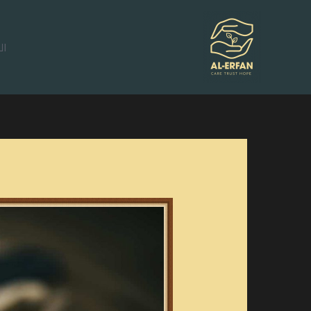
خطي
لى
ال
لمحتوى