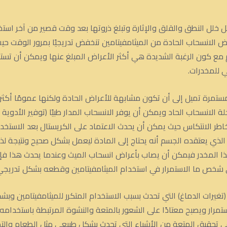
مثل خلل النطق والقلق والإثارة وتبلغ ذروتها بعد وقت قصير من آخر ا
وأعراض الانسحاب الحادة من الميثامفيتامين تنخفض تدريجيًا بمرور الوقت ح
ة عادة ما تستمر من 7 إلى 10 أيام مع كون الرغبة الشديدة هي أكثر الأعراض المبلغ عنها و
ي للمخدرات.
رة تميل إلى أن تكون مشابهة للأعراض الحادة ولكنها عمومًا أكثر اعتد
اء مرحلة الانسحاب الحاد ويمكن أن يوفر الانسحاب المدار طبيًا (توفير الأد
ر الانتكاس حيث يمكن أن يحدث الاعتماد على الكريستال بعد الاستخدا
د الذي يعتقده الجسم أنه يحتاج إلى المادة ليعمل بشكل صحيح ونتيجة 
المخدر فيمكن أن يصاب بأعراض انسحاب الميث وعندما يحدث هذا فإنه
شخص ما الاستمرار في استخدام الميثامفيتامين وقطعه بشكل تدريجي
(تغيرات الدماغ) التي تحدث بسبب الاستخدام المتكرر للميثامفيتامين و
رار ويصبح معتادًا على الشعور بالمتعة والنشوة المرتبطة باستخدامه
تحقيق المتعة من الأشياء التي تحدث بشكل طبيعي مثل الطعام والتماري