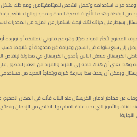
له وعدد مرات استخدامه وتحمل الشخص للميثامفيتامين ومع ذلك بشكل 
 من اليقظة وهذه التأثيرات قصيرة المدة وبمجرد زوالها ستشعر برغبة
يستال يسيطر على حياتك لأنك تبحث باستمرار عن المزيد من المخدرات لاس
صنيف الممنوح لأكثر المواد ضررًا) وهو غير قانوني لامتلاكه أو توريده 
 يصل إلى سبع سنوات في السجن وغرامة غير محدودة أو كليهما حسب ق
اطي الكريستال فبعض الناس يأخذون الكريستال في محاولة لإنقاص الو
وهذا يعني أن هناك حاجة إلى المزيد والمزيد من العقار للحصول على 
كريستال ويمكن أن يحدث هذا بسرعة كبيرة ويتفاجأ العديد من مستخدمي
ومات عن مخاطر ادمان الكريستال عند البنات فأنت في المكان الصحيح،
 البنات والأمور التي يجب عليك القيام بها للتخلص من الإدمان ونصائح 
النهاية!