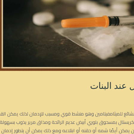
 عند البنات
Crystal met هو الاسم الشائع للميثامفيتامين وهو منشط قوي ومسبب للإدمان لذلك يمك
الكريستال بمسحوق بلوري أبيض عديم الرائحة ومذاق مرير يذوب بسهولة 
يمكن أيضًا شمه أو حقنه أو ابتلاعه ومع ذلك يمكن أن يتطور إدمان ا