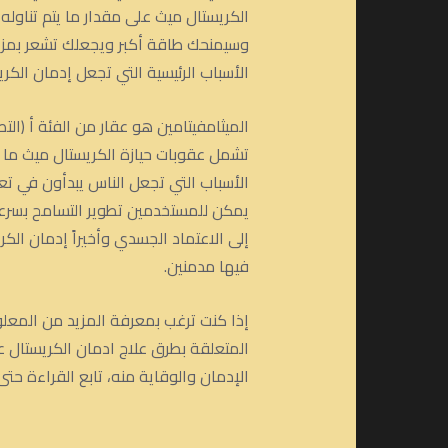
الكريستال ميث على مقدار ما يتم تناو
وسيمنحك طاقة أكبر ويجعلك تشعر بمزيد
الأسباب الرئيسية التي تجعل إدمان الكر
الميثامفيتامين هو عقار من الفئة أ (الت
تشمل عقوبات حيازة الكريستال ميث ما
الأسباب التي تجعل الناس يبدأون في تع
يمكن للمستخدمين تطوير التسامح بسرعة 
إلى الاعتماد الجسدي وأخيراً إدمان ال
فيها مدمنين.
إذا كنت ترغب بمعرفة المزيد من المعل
المتعلقة بطرق علاج ادمان الكريستال عند
الإدمان والوقاية منه، تابع القراءة حتى 