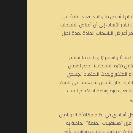
ستخدام لشخص ما والذي يعني عادةً في
يث تشير الأبحاث إلى أن أعراض الانسحاب
يمكن أن تستمر أعراض الانسحاب الحادة لمدة تصل
الًا واستقرارًا وعادة ما تستمر
وية خلال فترة الانسحاب) الدعم لضمان
م المتكرر ويحدث الاعتماد الجسدي
لذلك إذا كان شخص ما يعتمد على الميث
 يعزز دورة إساءة استخدام الميث
.
بشكل أساسي في نظام مكافأة الدوبامين
 فإن “مستقبلات المتعة” الخاصة به
ن الرياضية والجنس وكنتيجة لتأثير