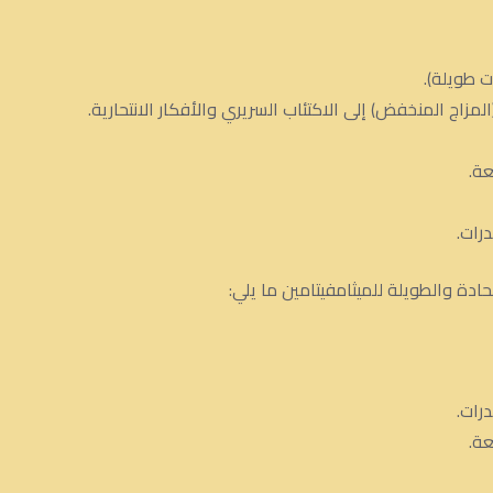
ت طويلة).
مزاج المنخفض) إلى الاكتئاب السريري والأفكار الانتحارية.
عة.
رات.
دة والطويلة للميثامفيتامين ما يلي:
رات.
عة.