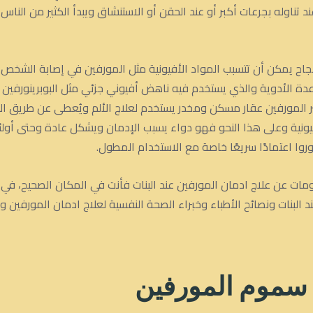
 تناوله بجرعات أكبر أو عند الحقن أو الاستنشاق ويبدأ الكثير من الن
اح يمكن أن تتسبب المواد الأفيونية مثل المورفين في إصابة الشخص ب
ة الأدوية والذي يستخدم فيه ناهض أفيوني جزئي مثل البوبرينورفين وا
 المورفين عقار مسكن ومخدر يستخدم لعلاج الألم ويُعطى عن طريق ال
يونية وعلى هذا النحو فهو دواء يسبب الإدمان ويشكل عادة وحتى أولئك 
ا اعتمادًا سريعًا خاصة مع الاستخدام المطول.
ومات عن علاج ادمان المورفين عند البنات فأنت في المكان الصحيح، ف
البنات ونصائح الأطباء وخبراء الصحة النفسية لعلاج ادمان المورفين والو
سموم المورفين