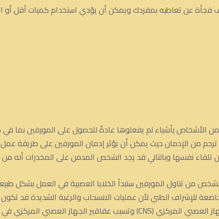
ف فجأة عن تعاطيه بمفردك ويمكن أن يؤدي استخدام كميات أقل أو ال
ن الأشخاص بأشياء لم يفعلوها عادةً للحصول على المورفين بما في ذ
ترحم من الإدمان حيث يمكن أن يؤثر إدمان المورفين على طريقة عمل ال
ن تلقاء نفسها وبالتالي قد يجد الشخص المدمن على المخدرات أنه من ا
 الشخص من تناول المورفين ستبدأ الخلايا العصبية في العمل بشكل طب
اضعة للإشراف الطبي لأن عمليات الانسحاب والرغبة الشديدة قد تكون
المورفين أمرًا خطيرًا أيضًا لأنه مثبط للجهاز العصبي المركزي (CNS) وتسبب عقا