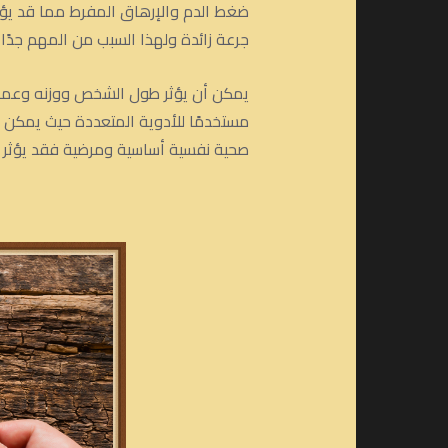
ضغط الدم والإرهاق المفرط مما قد يؤد
جرعة زائدة ولهذا السبب من المهم جدً
يمكن أن يؤثر طول الشخص ووزنه وعملي
مستخدمًا للأدوية المتعددة حيث يمكن
صحية نفسية أساسية ومرضية فقد يؤثر ذل