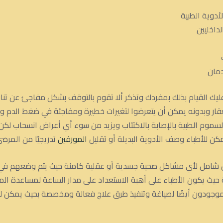
دوية الطبية
داخليين
دمان
ليك القيام بذلك بمفردك وتذكر ألا تقوم بالتوقف بشكل مفاجئ عن تنا
قار وبدونه يمكن أن يتعرضوا لتغيرات خطيرة ومفاجئة في ضغط الدم و
سموم الطبية بالإصابة بالاكتئاب ويزيد من سوء أي أعراض انسحاب لكن
ن للأطباء وصف الأدوية البديلة أو تقليل
المورفين
تدريجيًا من المرضى
شامل لأي مشاكل صحية جسدية أو عقلية كامنة حيث يتم وضعهم في وض
ئة حيث يكون الأطباء على أهبة الاستعداد على مدار الساعة لمساعدة ال
موجودون أيضًا لصياغة وتنفيذ طرق علاج فعالة ومخصصة بحيث يمكن لل