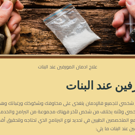
علاج ادمان المورفين عند البنات
فين عند البنات
مر شخصي للجميع فالإدمان يتغذى على مخاوفك وشكوكك ورغباتك وهذا 
أمر شخصي ولأنه يختلف من شخص لأخر فهناك مجموعة من البرامج والخدم
مع المتخصصين الطبيين في تحديد نوع البرنامج الذي تحتاجه ولتحقيق 
 عند البنات ما يلي: