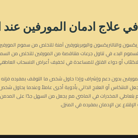
 في
علاج ادمان المورفين عند ا
نالتريكسون والنالتريكسون والبوبرينورفين آمنة للتخلص من سموم المورفي
لسموم البدء في تناول جرعات متناقصة من المورفين للتخلص من ال
لاكتئاب أو دواء القلق للمساعدة في تخفيف أعراض الانسحاب العاطفي
ورفين بدون دعم وإشراف وإذا حاول شخص ما التوقف بمفرده فإنه ي
 الانتكاس أو العلاج الذاتي بأدوية أخرى عاملاً وعندما يحاول شخص م
 بتعاطي المخدرات في الماضي مم يجعل من السهل جدًا على المدمن ال
الإقلاع عن الإدمان بمفرده في المنزل.