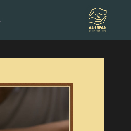
خطي
لى
ال
لمحتوى