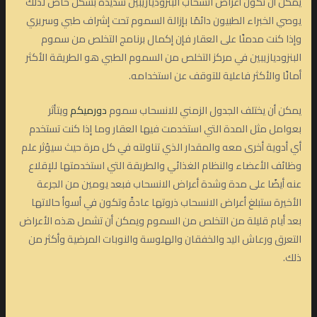
يمكن أن تكون أعراض انسحاب البنزوديازيبين شديدة بشكل خاص لذلك
يوصي الخبراء الطبيون دائمًا بإزالة السموم تحت إشراف طبي وسريري
وإذا كنت مدمنًا على العقار فإن إكمال برنامج التخلص من سموم
البنزوديازيبين في مركز التخلص من السموم الطبي هو الطريقة الأكثر
أمانًا والأكثر فاعلية للتوقف عن استخدامه.
يمكن أن يختلف الجدول الزمني للانسحاب سموم
دورميكم
ويتأثر
بعوامل مثل المدة التي استخدمت فيها العقار وما إذا كنت تستخدم
أي أدوية أخرى معه والمقدار الذي تناولته في كل مرة حيث سيؤثر علم
وظائف الأعضاء والنظام الغذائي والطريقة التي استخدمتها للإقلاع
عنه أيضًا على مدة وشدة أعراض الانسحاب فبعد يومين من الجرعة
الأخيرة ستبلغ أعراض الانسحاب ذروتها عادةً وتكون في أسوأ حالاتها
بعد أيام قليلة من التخلص من السموم ويمكن أن تشمل هذه الأعراض
التعرق ورعاش اليد والخفقان والهلوسة والنوبات المرضية وأكثر من
ذلك.