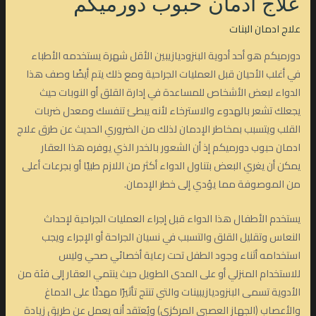
علاج ادمان حبوب دورميكم
علاج ادمان البنات
دورميكم هو أحد أدوية البنزوديازيبين الأقل شهرة يستخدمه الأطباء
في أغلب الأحيان قبل العمليات الجراحية ومع ذلك يتم أيضًا وصف هذا
الدواء لبعض الأشخاص للمساعدة في إدارة القلق أو النوبات حيث
يجعلك تشعر بالهدوء والاسترخاء لأنه يبطئ تنفسك ومعدل ضربات
القلب ويتسبب بمخاطر الإدمان لذلك من الضروري الحديث عن طرق علاج
ادمان حبوب دورميكم إذ أن الشعور بالخدر الذي يوفره هذا العقار
يمكن أن يغري البعض بتناول الدواء أكثر من اللازم طبيًا أو بجرعات أعلى
من الموصوفة مما يؤدي إلى خطر الإدمان.
يستخدم الأطفال هذا الدواء قبل إجراء العمليات الجراحية لإحداث
النعاس وتقليل القلق والتسبب في نسيان الجراحة أو الإجراء ويجب
استخدامه أثناء وجود الطفل تحت رعاية أخصائي صحي وليس
للاستخدام المنزلي أو على المدى الطويل حيث ينتمي العقار إلى فئة من
الأدوية تسمى البنزوديازيبينات والتي تنتج تأثيرًا مهدئًا على الدماغ
والأعصاب (الجهاز العصبي المركزي) ويُعتقد أنه يعمل عن طريق زيادة