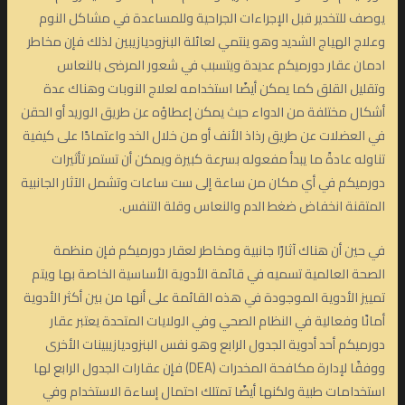
يوصف للتخدير قبل الإجراءات الجراحية وللمساعدة في مشاكل النوم
وعلاج الهياج الشديد وهو ينتمي لعائلة البنزوديازيبين لذلك فإن مخاطر
ادمان عقار دورميكم عديدة ويتسبب في شعور المرضى بالنعاس
وتقليل القلق كما يمكن أيضًا استخدامه لعلاج النوبات وهناك عدة
أشكال مختلفة من الدواء حيث يمكن إعطاؤه عن طريق الوريد أو الحقن
في العضلات عن طريق رذاذ الأنف أو من خلال الخد واعتمادًا على كيفية
تناوله عادةً ما يبدأ مفعوله بسرعة كبيرة ويمكن أن تستمر تأثيرات
دورميكم في أي مكان من ساعة إلى ست ساعات وتشمل الآثار الجانبية
المتقنة انخفاض ضغط الدم والنعاس وقلة التنفس.
في حين أن هناك آثارًا جانبية ومخاطر لعقار دورميكم فإن منظمة
الصحة العالمية تسميه في قائمة الأدوية الأساسية الخاصة بها ويتم
تمييز الأدوية الموجودة في هذه القائمة على أنها من بين أكثر الأدوية
أمانًا وفعالية في النظام الصحي وفي الولايات المتحدة يعتبر عقار
دورميكم أحد أدوية الجدول الرابع وهو نفس البنزوديازيبينات الأخرى
ووفقًا لإدارة مكافحة المخدرات (DEA) فإن عقارات الجدول الرابع لها
استخدامات طبية ولكنها أيضًا تمتلك احتمال إساءة الاستخدام وفي