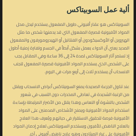
ألية عمل السوبيتاكس
السوبيتاكس هو عقار أفيوني طويل المفعول يستخدم ليحل محل
المواد الأفيونية قصيرة المفعول التي قد يدمنها شخص ما مثل
الهيروين أو الأوكسيكودون أو الفنتانيل أو الهيدرومورفون والمفعول
المديد يعني أن الدواء يعمل بشكل أبطأ في الجسم ولفترة زمنية أطول
إذ تستمر آثار السوبيتاكس لمدة 24 إلى 36 ساعة وفي المقابل يجب
على الشخص الذي يستخدم المواد الأفيونية قصيرة المفعول لتجنب
الانسحاب أن يستخدم ثلاث إلى أربع مرات في اليوم.
عند تناول الجرعة الصحيحة يمنع السوبيتاكس أعراض الانسحاب ويقلل
من الرغبة الشديدة في تعاطي المخدرات دون التسبب في شعور
الشخص بالنشوة أو النعاس وهذا يقلل من الأضرار المرتبطة بإساءة
استخدام المواد الأفيونية ويمنح الأشخاص المدمنين على المواد
الأفيونية فرصة لتحقيق الاستقرار في حياتهم ويُعرف هذا العلاج
بالعلاج الناهض للأفيون ويستخدم السوبيتاكس لعلاج إدمان المواد
الأفيونية على غرار الميثادون وهو علاج ناهض أفيوني آخر.