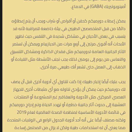
أمينوبوتيريك (GABA) في الدماغ.
يمكن إعطاء دورميكم كحقن أو أقراص أو شراب ويجب أن يتم إعطاؤه
دائمًا من قبل المتخصصين الطبيين في بيئة خاضعة للمراقبة لأنه قد
يتسبب في بعض الأحيان في مشاكل شديدة في التنفس حيث تظهر
الأبحاث أنه أقوى مرتين إلى أربع مرات من الديازيبام ويمكن أن تستمر
الآثار الجانبية العامة لدورميكم مثل فقدان الذاكرة ومشاكل التنسيق
والنعاس من يوم إلى يومين لذلك يجب تجنب الأنشطة مثل القيادة أو
الذهاب إلى العمل حتى تشعر أنك طبيعي مرة أخرى.
يجب عليك أيضًا إخبار طبيبك إذا كنت تتناول أي أدوية أخرى قبل أن يصف
لك دورميكم حيث يمكن أن يؤدي تناوله مع أي مثبطات أخرى للجهاز
العصبي المركزي مثل الأدوية والعقاقير غير المشروعة أو المنتجات
العشبية إلى حدوث آثار جانبية خطيرة أو تهدد الحياة وتم إدراج دورميكم
في قائمة الأدوية الأساسية لمنظمة الصحة العالمية لعام 2019
ولكنه مصنف أيضًا على أنه أحد أدوية الجدول الرابع في الولايات المتحدة
مما يعني أن له استخدامات طبية ولكن لا يزال من المحتمل إساءة