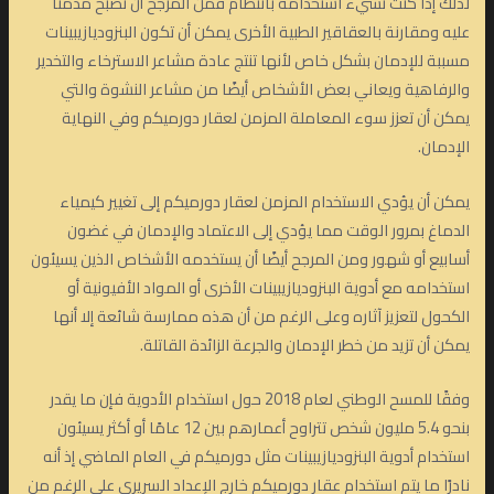
لذلك إذا كنت تسيء استخدامه بانتظام فمن المرجح أن تصبح مدمنًا
عليه ومقارنة بالعقاقير الطبية الأخرى يمكن أن تكون البنزوديازيبينات
مسببة للإدمان بشكل خاص لأنها تنتج عادة مشاعر الاسترخاء والتخدير
والرفاهية ويعاني بعض الأشخاص أيضًا من مشاعر النشوة والتي
يمكن أن تعزز سوء المعاملة المزمن لعقار دورميكم وفي النهاية
الإدمان.
يمكن أن يؤدي الاستخدام المزمن لعقار دورميكم إلى تغيير كيمياء
الدماغ بمرور الوقت مما يؤدي إلى الاعتماد والإدمان في غضون
أسابيع أو شهور ومن المرجح أيضًا أن يستخدمه الأشخاص الذين يسيئون
استخدامه مع أدوية البنزوديازيبينات الأخرى أو المواد الأفيونية أو
الكحول لتعزيز آثاره وعلى الرغم من أن هذه ممارسة شائعة إلا أنها
يمكن أن تزيد من خطر الإدمان والجرعة الزائدة القاتلة.
وفقًا للمسح الوطني لعام 2018 حول استخدام الأدوية فإن ما يقدر
بنحو 5.4 مليون شخص تتراوح أعمارهم بين 12 عامًا أو أكثر يسيئون
استخدام أدوية البنزوديازيبينات مثل دورميكم في العام الماضي إذ أنه
نادرًا ما يتم استخدام عقار دورميكم خارج الإعداد السريري على الرغم من