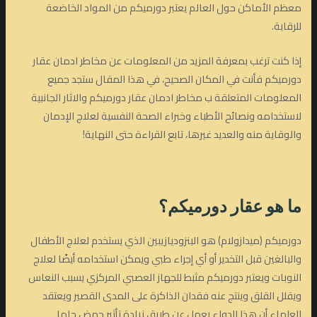
معظم الأماكن حول العالم يعتبر دورميكم من المواد الخاضعة
للرقابة.
إذا كنت ترغب بمعرفة المزيد من المعلومات عن مخاطر ادمان عقار
دورميكم فأنت في المكان الصحيح، في هذا المقال ستجد جميع
المعلومات المتعلقة ب مخاطر ادمان عقار دورميكم والاثار الجانبية
لاستخدامه ونصائح الأطباء وخبراء الصحة النفسية لعلاج الإدمان
والوقاية منه والعديد غيرها، تابع القراءة حتى النهاية!
ما هو عقار دورميكم؟
دورميكم (ميدازولام) هو البنزوديازيبين الذي يستخدم لعلاج الأطفال
والبالغين قبل التخدير أو أي إجراء طبي ويمكن استخدامه أيضًا لعلاج
النوبات ويعتبر دورميكم مثبط للجهاز العصبي المركزي يسبب النعاس
ويقلل القلق وينتج عنه فقدان الذاكرة على المدى القصير ويعتقد
العلماء أن هذا الدواء يعمل عن طريق زيادة تأثير حمض جاما