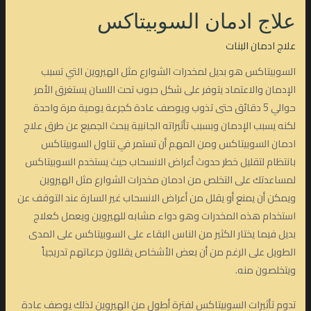
علاج ادمان السوبيتاكس
علاج ادمان البنات
السوبيتاكس هو بديل لمخدرات الشوارع مثل الهيروين التي تسبب
الإدمان والاعتماد يتوفر على شكل حبوب تحت اللسان يستغرق الأمر
حوالي 5 دقائق حتى تذوب ويوصف عادة كجرعة يومية مرة واحدة
لكنه يسبب الإدمان وبسبب تأثيراته الجانبية يبحث الجميع عن طرق علاج
ادمان السوبيتاكس ومن المهم أن تستمر في تناول السوبيتاكس
بانتظام لتقليل خطر حدوث أعراض الانسحاب حيث يستخدم السوبيتاكس
لمساعدتك على التخلص من ادمان مخدرات الشوارع مثل الهيروين
ويمكن أن يمنع أو يقلل من أعراض الانسحاب غير السارة عند التوقف عن
استخدام هذه المخدرات وهو دواء مشابه للهيروين ويعمل كعلاج
بديل فيما يختار الكثير من الناس البقاء على السوبيتاكس على المدى
الطويل على الرغم من أن بعض الأشخاص يقللون جرعاتهم تدريجياً
ويتخلصون منه.
تدوم تأثيرات السوبيتاكس لفترة أطول من الهيروين لذلك يوصف عادة