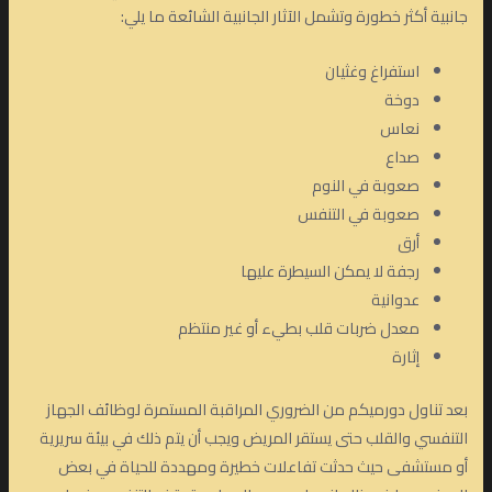
جانبية أكثر خطورة وتشمل الآثار الجانبية الشائعة ما يلي:
استفراغ وغثيان
دوخة
نعاس
صداع
صعوبة في النوم
صعوبة في التنفس
أرق
رجفة لا يمكن السيطرة عليها
عدوانية
معدل ضربات قلب بطيء أو غير منتظم
إثارة
بعد تناول دورميكم من الضروري المراقبة المستمرة لوظائف الجهاز
التنفسي والقلب حتى يستقر المريض ويجب أن يتم ذلك في بيئة سريرية
أو مستشفى حيث حدثت تفاعلات خطيرة ومهددة للحياة في بعض