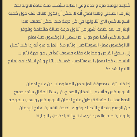
كجرعة يومية مرة واحدة وفي البداية سيُطلب منك عادةً تناوله تحت
إشراف الصيدلي وهذا يعني أنه لا يمكن أن يكون هناك شك حول كمية
السوبيتاكس التي تتناولها في كل جرعة حيث يمكن تخفيف هذا
الإشراف بعد بضعة أشهر من تناول جرعة صيانة منتظمة ويتوفر
السوبيتاكس أيضًا مع دواء آخر يسمى نالوكسون حيث يمنع
النالوكسون عمل السوبيتاكس وتأثير هذا المزيج هو أنه إذا كنت تميل
إلى سحق القرص ومحاولة حقنه فسوف تبدأ في مواجهة تأثيرات
الانسحاب كما يعمل السوبيتاكس كمسكن للألم ويتم استخدامه لعلاج
الآلام الشديدة.
إذا كنت ترغب بمعرفة المزيد من المعلومات عن علاج ادمان
السوبيتاكس فأنت في المكان الصحيح، في هذا المقال ستجد جميع
المعلومات المتعلقة بطرق علاج ادمان السوبيتاكس وسحب سمومه
من الجسم ونصائح الأطباء وخبراء الصحة النفسية لعلاج الإدمان
والوقاية منه والعديد غيرها، تابع القراءة حتى النهاية!