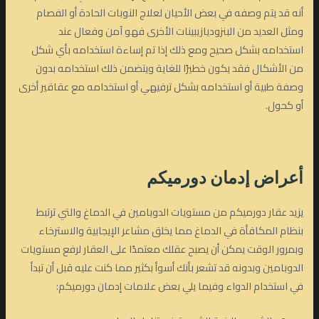
أنه قد يتم وصفه في بعض الأحيان لعلاج النوبات الحادة أو الفصام
ومثل العديد من البنزوديازيبينات الأخرى فهو آمن وفعال عند
استخدامه بشكل صحيح ومع ذلك إذا تم إساءة استخدامه بأي شكل
من الأشكال فقد يكون خطيرًا للغاية ويتضمن ذلك استخدامه بدون
وصفة طبية أو استخدامه بشكل ترفيهي أو استخدامه مع عقاقير أخرى
أو كحول.
أعراض إدمان دورميكم
يزيد عقار دورميكم من مستويات الدوبامين في الدماغ والتي ترتبط
بنظام المكافأة في الدماغ مما يخلق مشاعر الإيجابية والاسترخاء
وبمرور الوقت يمكن أن يصبح عقلك معتمدًا على العقار لرفع مستويات
الدوبامين وبدونه قد تشعر بأنك أسوأ بكثير مما كنت عليه قبل أن تبدأ
في استخدام الدواء وفيما يلي بعض علامات إدمان دورميكم: