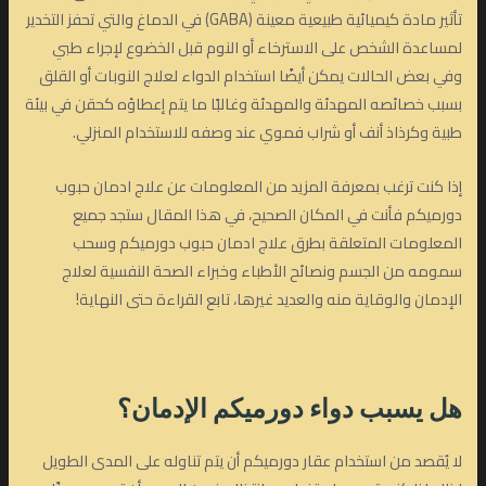
تأثير مادة كيميائية طبيعية معينة (GABA) في الدماغ والتي تحفز التخدير
لمساعدة الشخص على الاسترخاء أو النوم قبل الخضوع لإجراء طبي
وفي بعض الحالات يمكن أيضًا استخدام الدواء لعلاج النوبات أو القلق
بسبب خصائصه المهدئة والمهدئة وغالبًا ما يتم إعطاؤه كحقن في بيئة
طبية وكرذاذ أنف أو شراب فموي عند وصفه للاستخدام المنزلي.
إذا كنت ترغب بمعرفة المزيد من المعلومات عن علاج ادمان حبوب
دورميكم فأنت في المكان الصحيح، في هذا المقال ستجد جميع
المعلومات المتعلقة بطرق علاج ادمان حبوب دورميكم وسحب
سمومه من الجسم ونصائح الأطباء وخبراء الصحة النفسية لعلاج
الإدمان والوقاية منه والعديد غيرها، تابع القراءة حتى النهاية!
هل
يسبب دواء دورميكم
الإدمان؟
لا يُقصد من استخدام عقار دورميكم أن يتم تناوله على المدى الطويل