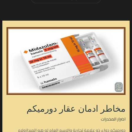
مخاطر ادمان عقار دورميكم
اضرار المخدرات
دورميكم دواء ذو علامة تجارية والاسم العام له هو الميدازولام