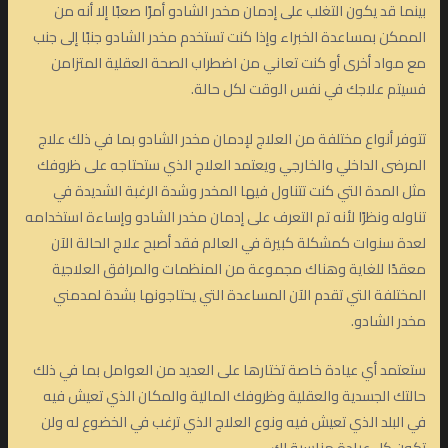
بينما قد يكون التغلب على إدمان مخدر الشادو أمرًا صعبًا إلا أنه من
الممكن بمساعدة الخبراء وإذا كنت تستخدم مخدر الشادو جنبًا إلى جنب
مع مواد أخرى أو كنت تعاني من اضطراب الصحة العقلية المتزامن
فسيتم علاجك في نفس الوقت لكل حالة.
تتوفر أنواع مختلفة من العلاج لإدمان مخدر الشادو بما في ذلك علاج
المرضى الداخلي والخارجي ويعتمد العلاج الذي ستحتاجه على ظروفك
مثل المدة التي كنت تتناول فيها المخدر وشدة الرغبة الشديدة في
تناوله ونظرًا لأنه تم التعرف على إدمان مخدر الشادو وإساءة استخدامه
لعدة سنوات كمشكلة كبيرة في العالم فقد أصبح علاج الحالة الآن
معقدًا للغاية وهناك مجموعة من المنظمات والمرافق العلاجية
المختلفة التي تقدم الآن المساعدة التي يحتاجونها بشدة لمدمني
مخدر الشادو.
ستعتمد أي عيادة خاصة تختارها على العديد من العوامل بما في ذلك
حالتك الجسدية والعقلية وظروفك المالية والمكان الذي تعيش فيه
في البلد الذي تعيش فيه ونوع العلاج الذي ترغب في الخضوع له ولن
تكون كل عيادة مناسبة لك.