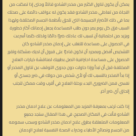
يمكن أن يكون تناول الكثير من مخدر الشادو قاتلاً وحتى إذا تمكنت من
النجاة من تعاطي مخدر الشادو فقد يكون له عواقب دائمة على صحتك
بما في ذلك الأضرار الجسيمة التي تلحق بأنظمة الجسم المختلفة ولهذا
السبب فإن كل يوم يمر دون طلب المساعدة يجعل إدمانك أكثر خطورة
ويزيد من احتمالية أن تسبب لك عادتك ضررًا دائمًا ولذلك كلما أسرعت
في الحصول على مساعدة للتغلب على إدمان مخدر الشادو كان
التشخيص أفضل وبمجرد أن تكون قادرًا على قبول أن لديك مشكلة وتقرر
الحصول على مساعدة احترافية اتصل بطبيبك لمناقشة خيارات العلاج
المختلفة قبل أن تبدأ وإذا حاولت دون جدوى التوقف عن تناول المخدر أو
إذا بدأ المخدر بالتسبب لك أو لأي شخص من حولك في ضرر جسدي أو
نفسي فمن الضروري البدء برحلة العلاج في أقرب وقت ممكن لتجنب
إلحاق أي ضرر آخر.
إذا كنت ترغب بمعرفة المزيد من المعلومات عن علاج ادمان مخدر
الشادو فأنت في المكان الصحيح، في هذا المقال ستجد جميع
المعلومات المتعلقة بطرق علاج ادمان مخدر الشادو وسحب سمومه
من الجسم ونصائح الأطباء وخبراء الصحة النفسية لعلاج الإدمان