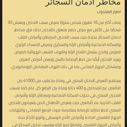
مخاطر ادمان السجائر
اضرار المخدرات
يصاب أكثر من 16 مليون شخص سنويًا بمرض بسبب التدخين ويعيش 30
شخصًا على الأقل مع مرض خطير متعلق بالتدخين لذلك فإن مخاطر
ادمان السجائر عديدة حيث يسبب التدخين السرطان وأمراض القلب
والسكتة الدماغية وأمراض الرئة والسكري ومرض الانسداد الرئوي
المزمن والذي يشمل انتفاخ الرئة والتهاب الشعب الهوائية المزمن
ويزيد التدخين أيضًا من خطر الإصابة بالسل وبعض أمراض العيون
ومشاكل الجهاز المناعي بما في ذلك التهاب المفاصل الروماتويدي.
يساهم التعرض للدخان السلبي في وفاة ما يقرب من 41000 بين
البالغين غير المدخنين و 400 حالة وفاة بين الرضع كل عام كما يتسبب
التدخين السلبي في حدوث السكتة الدماغية وسرطان الرئة وأمراض
القلب التاجية عند البالغين حيث يتعرض الأطفال الذين يتعرضون للتدخين
السلبي لخطر متزايد للإصابة بمتلازمة موت الرضع المفاجئ والتهابات
الجهاز التنفسي الحادة وأمراض الأذن الوسطى والربو الأكثر حدة
وأعراض الجهاز التنفسي وتباطؤ نمو الرئة ويتسبب تدخين السجائر في