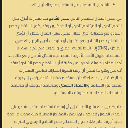
الشعور بالانفصال عن نفسك أو محيطك أو بيئتك.
في بعض الأحيان يستخدم الناس
مخدر الشادو
مع مخدرات أخرى مثل
الأمفيتامين أو الميثامفيتامين أو الكوكايين وقد يكون استخدام مخدر
الشادو مع مخدرات أخرى خطيرًا فعلى سبيل المثال يمكن أن يؤدي
استخدام مخدر الشادو مع الكحول أو مثبطات أخرى للجهاز العصبي
المركزي (CNS) إلى تثبيط تنفسي عميق والموت ولم يتم دراسة آثار
الاستخدام طويل الأمد للأدوية الانفصامية بشكل شامل ومع ذلك ينبع
أحد المخاطر طويلة المدى من حقيقة أن استخدام مخدر الشادو يُعتقد
أنه يعزز وهو ما يمكن أن يرتبط بتطوير اضطراب تعاطي المخدرات
وبالإضافة إلى ذلك يُعتقد أن استخدام مخدر الشادو يؤدي إلى درجة
معينة من التسامح
والاعتماد الجسدي
ومتلازمة التوقف أو متلازمة
الانسحاب المصاحبة عند توقف الاستخدام.
علاوة على ذلك تشير الأبحاث إلى أن إساءة استخدام مخدر الشادو على
المدى الطويل قد يكون لها بعض المخاطر العصبية حيث وجدت مراجعة
بحثية أجريت عام 2022 حول استخدام مخدر الشادو الترفيهي لفترات