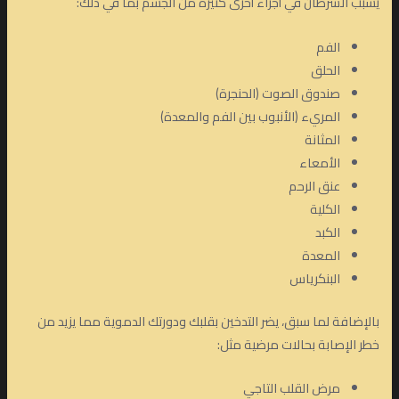
يسبب السرطان في أجزاء أخرى كثيرة من الجسم بما في ذلك:
الفم
الحلق
صندوق الصوت (الحنجرة)
المريء (الأنبوب بين الفم والمعدة)
المثانة
الأمعاء
عنق الرحم
الكلية
الكبد
المعدة
البنكرياس
بالإضافة لما سبق، يضر التدخين بقلبك ودورتك الدموية مما يزيد من
خطر الإصابة بحالات مرضية مثل:
مرض القلب التاجي