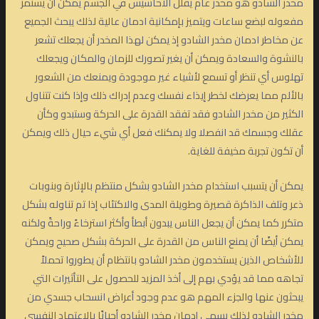
مخدر الشادو هو مخدر عام يقلل الأحاسيس في الجسم يمكن أن يستمر
مفعوله لبضع ساعات ويتميز بإمكانية ادمان عالية لذلك يبحث الجميع
عن مخاطر ادمان مخدر الشادو إذ يمكن لهذا المخدر أن يجعلك تشعر
بالنشوة والسعادة ويمكن أن يغير تصورك للزمان والمكان ويجعلك
تهلوس أي تنظر أو تسمع لأشياء غير موجودة ويمنعك من الشعور
بالألم مما يعرضك لخطر إيذاء نفسك وعدم إدراك ذلك وإذا كنت تتناول
الكثير من مخدر الشادو فقد تفقد القدرة على الحركة وستبدو وكأن
عقلك وجسمك قد انفصلا ولا يمكنك فعل أي شيء حيال ذلك ويمكن
أن تكون تجربة مخيفة للغاية.
يمكن أن يتسبب استخدام مخدر الشادو بشكل منتظم بالإثارة وبنوبات
ذعر وتلف الذاكرة قصيرة وطويلة المدى والاكتئاب إذا تم تناوله بشكل
متكرر كما يمكن أن يجعل الناس يبدون أبطأ وأكثر استرخاءً وراحةً ولكنه
يمكن أيضًا أن يمنع الناس من القدرة على الحركة بشكل صحيح ويمكن
للأشخاص الذين يستخدمون مخدر الشادو بانتظام أن يطوروا تحملاً
تجاهه مما قد يؤدي بهم إلى أخذ المزيد للحصول على التأثيرات التي
يبحثون عنها والجزء المهم هو عدم وجود أعراض انسحاب جسدي من
مخدر الشادو لذلك يسمى إدمان مخدر الشادو أحيانًا بالاعتماد النفسي