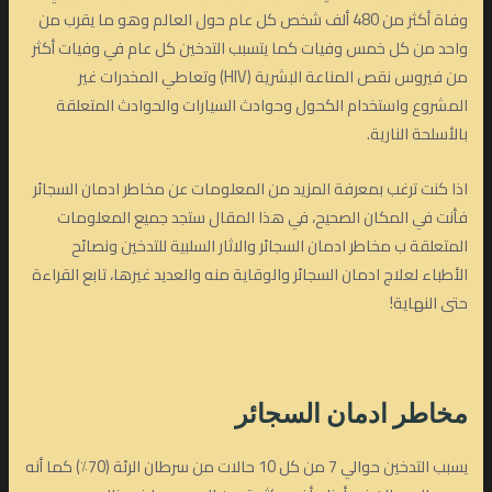
وفاة أكثر من 480 ألف شخص كل عام حول العالم وهو ما يقرب من
واحد من كل خمس وفيات كما يتسبب التدخين كل عام في وفيات أكثر
من فيروس نقص المناعة البشرية (HIV) وتعاطي المخدرات غير
المشروع واستخدام الكحول وحوادث السيارات والحوادث المتعلقة
بالأسلحة النارية.
اذا كنت ترغب بمعرفة المزيد من المعلومات عن مخاطر ادمان السجائر
فأنت في المكان الصحيح، في هذا المقال ستجد جميع المعلومات
المتعلقة ب مخاطر ادمان السجائر والاثار السلبية للتدخين ونصائح
الأطباء لعلاج ادمان السجائر والوقاية منه والعديد غيرها، تابع القراءة
حتى النهاية!
مخاطر ادمان السجائر
يسبب التدخين حوالي 7 من كل 10 حالات من سرطان الرئة (70٪) كما أنه