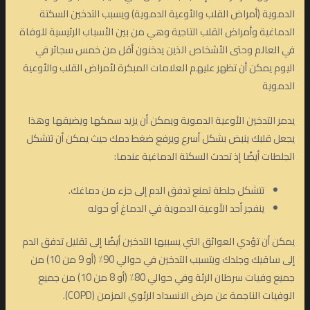
الدموية (أمراض القلب والأوعية الدموية) ويسبب التدخين السكتة
الدماغية وأمراض القلب التاجية وهي من بين الأسباب الرئيسية للوفاة
في العالم وحتى الأشخاص الذين يدخنون أقل من خمس سجائر في
اليوم يمكن أن تظهر عليهم العلامات المبكرة لأمراض القلب والأوعية
الدموية
يدمر التدخين الأوعية الدموية ويمكن أن يزيد سمكها ويضيقها وهذا
يجعل قلبك ينبض بشكل أسرع ويرفع ضغط دمك حيث يمكن أن تتشكل
الجلطات أيضًا إذ تحدث السكتة الدماغية عندما:
تتشكل جلطة تمنع تدفق الدم إلى جزء من دماغك.
ينفجر أحد الأوعية الدموية في الدماغ أو حوله
يمكن أن تؤدي العوائق التي يسببها التدخين أيضًا إلى تقليل تدفق الدم
إلى ساقيك وجلدك ويتسبب التدخين في حوالي 90٪ (أو 9 من 10) من
جميع وفيات سرطان الرئة وفي حوالي 80٪ (أو 8 من 10) من جميع
الوفيات الناجمة عن مرض الانسداد الرئوي المزمن (COPD).