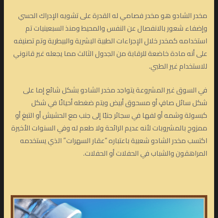
مخدر الشادو هو مخدر فصامي له القدرة على تشويه الإدراك الحسي
وإضفاء شعور بالانفصال عن النفس والمحيط ومنذ السبعينيات تم
استخدامه كمخدر خلال الإجراءات الطبية البشرية والبيطرية وتم تصنيفه
على أنه مادة خاضعة للرقابة من الجدول الثالث مما يجعله غير قانوني
للاستخدام غير الطبي.
في السوق غير المشروعة يتواجد مخدر الشادو بشكل شائع إما على
شكل سائل صافٍ أو مسحوق أبيض ويتم ضغطه أحيانًا في شكل
كبسولة وشمه أو لفها في سجائر جنبًا إلى جنب مع الحشيش أو التبغ أو
ممزوج بالمشروبات لأنه عديم الرائحة ولا طعم له وفي السنوات الأخيرة
اكتسب مخدر الشادو شعبية باعتباره “عقار السهرات” الذي يستخدمه
المراهقون والشباب في الحفلات أو الحفلات.