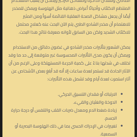
الماضي وفقدان الذاكرة ومشاكل التركيز ويمكن أن يسبب الاستخدام
المنتظم الاكتئاب وأحيانًا أعراض ذهانية مثل الهلوسة ويمكن للمخدر
أيضًا أن يجعل مشاكل الصحة العقلية القائمة أسوأ ومن المثير
للاهتمام أن مخدر الشادو الطبي يتم الآن البحث عنه كعلاج محتمل
للاكتئاب الشديد ولكن من السابق لأوانه معرفة نتائج هذا البحث.
يمكن الشعور بتأثيرات مخدر الشادو في غضون دقائق من الاستخدام
ويمكن أن يكون مدى التأثيرات المحسوسة غير متوقعة إلى حد ما وقد
تختلف في شدتها بناءً على كمية الجرعة المستهلكة وعلى الرغم من أن
الآثار الحادة قد تستمر لعدة ساعات إلا أنه قد أبلغ بعض الأشخاص عن
آثار استمرت لعدة أيام وقد تشمل هذه التأثيرات:
الارتباك أو فقدان التنسيق الحركي.
الدوخة والغثيان والقيء.
زيادة ضغط الدم ومعدل ضربات القلب والتنفس أو درجة حرارة
الجسم.
تغييرات في الإدراك الحسي بما في ذلك الهلوسة البصرية أو
السمعية.