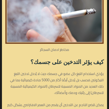
مخاطر ادمان السجائر
كيف يؤثر التدخين على جسمك؟
يؤذي استخدام التبغ كل عضو في جسمك حيث لا يُدخل تدخين التبغ
النيكوتين فحسب بل يُدخل أيضًا أكثر من 5000 مادة كيميائية بما في
ذلك العديد من المواد المسببة للسرطان (المواد الكيميائية المسببة
للسرطان) إلى رئتيك ودمك وأعضائك.
يمكن للضرر الناجم عن التدخين أن يقصر من العمر الافتراضي بشكل كبير