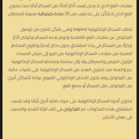
منتجات التبغ الذي لا يدخن ليست أكثر أمانًا من السجائر أيضًا حيث يحتوي
التبغ الذي لا يُدَخَّن على ما يقرب من 30
مادة كيميائية
مسببة للسرطان.
تختلف السجائر الإلكترونية (vapes) وهي شكل ناشئ من توصيل
النيكوتين عن منتجات التبغ التقليدية وتوفر هذه السجائر نيكوتين أكثر
تركيزًا من السجائر في رذاذ استنشاق بدون دخان (بخار) وتتراوح المخاطر
الصحية من منتجات السجائر الإلكترونية من الربو إلى مرض الانسداد
الرئوي المزمن والسرطان ولا تزال سلامة ومخاطر السجائر الإلكترونية
غير واضحة حيث تحتوي العديد من السجائر الإلكترونية على كميات عالية
من النيكوتين وقد يكون التدخين الإلكتروني الفيبينج بوابة لأشكال أخرى
من النيكوتين مثل السجائر أو مضغ التبغ.
تحتوي أبخرة السجائر الإلكترونية على مواد ضارة أخرى أيضًا وقد يتسبب
استنشاق هذه المكونات غير
النيكوتين
في تلف الرئة الشديد والمميت
في بعض الأحيان.