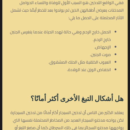
ففي الواقع التدخين هو السبب الأول للوفاة والنساء الحوامل
المدخنات يعرضن أطفالهن الذين لم يولدوا بعد للخطر أيضًا حيث تشمل
الآثار المحتملة على الحمل ما يلي:
الحمل خارج الرحم وهي حالة تهدد الحياة عندما ينغرس الجنين
خارج الرحم.
الإجهاض.
موت الجنين.
العيوب الخلقية مثل الحنك المشقوق.
انخفاض الوزن عند الولادة.
هل أشكال التبغ الأخرى أكثر أمانًا؟
يعتقد الكثير من الناس أن تدخين السيجار أكثر أمانًا من تدخين السيجارة
لكن يواجه مدخنو السيجار العديد من المخاطر المحتملة نفسها التي
يواجهها مدخنو السجائر بما في ذلك السرطان كما أن مضغ التبغ أو