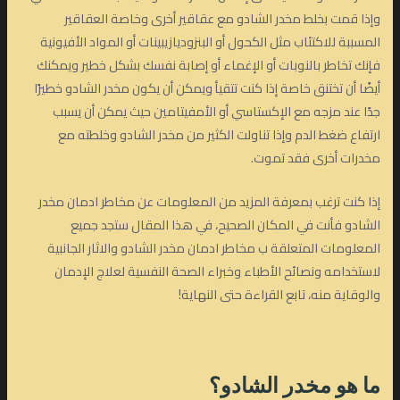
وإذا قمت بخلط مخدر الشادو مع عقاقير أخرى وخاصة العقاقير
المسببة للاكتئاب مثل الكحول أو البنزوديازيبينات أو المواد الأفيونية
فإنك تخاطر بالنوبات أو الإغماء أو إصابة نفسك بشكل خطير ويمكنك
أيضًا أن تختنق خاصة إذا كنت تتقيأ ويمكن أن يكون مخدر الشادو خطيرًا
جدًا عند مزجه مع الإكستاسي أو الأمفيتامين حيث يمكن أن يسبب
ارتفاع ضغط الدم وإذا تناولت الكثير من مخدر الشادو وخلطته مع
مخدرات أخرى فقد تموت.
إذا كنت ترغب بمعرفة المزيد من المعلومات عن مخاطر ادمان مخدر
الشادو فأنت في المكان الصحيح، في هذا المقال ستجد جميع
المعلومات المتعلقة ب مخاطر ادمان مخدر الشادو والاثار الجانبية
لاستخدامه ونصائح الأطباء وخبراء الصحة النفسية لعلاج الإدمان
والوقاية منه، تابع القراءة حتى النهاية!
ما هو مخدر الشادو؟