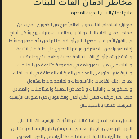
مخاطر ادمان القات للبنات
علاج ادمان البنات
,
الأدوية المخدره
مع تزايد استخدام القات حول العالم أصبح من الضروري الحديث عن
مخاطر ادمان القات للبنات وللشباب فالقات هو نبات يزرع بشكل شائع
في القرن الأفريقي يمضغ الناس أوراقه لما لها من تأثير محفز ومنشط
إذ تمضغ براعمها الصغيرة وأوراقها للحصول على حالة من النشوة
والتحفيز وتتميز أوراق القات برائحة عطرية وطعم لاذع وحلو قليلا
والنبات خالي من البذور وينمو في مجموعة متنوعة من المناخات
والتربة وتم العثور على العديد من المركبات المختلفة في نبات القات
بما في ذلك القلويات والتربينويدات والفلافونويد والستيرول
والجليكوزيدات والتانينات والأحماض الأمينية والفيتامينات والمعادن
فيما تعتبر مركبات فينيل ألكيل أمين والكاثيولين من القلويات الرئيسية
المرتبطة هيكليًا بالأمفيتامين.
تشمل مخاطر ادمان القات للبنات والتأثيرات الرئيسية تلك الآثار على
الجهاز الهضمي والجهاز العصبي حيث يمكن اعتبار الإمساك واحتباس
البول والتأثيرات القلبية الوعائية الحادة تأثيرات على الجهاز العصبي