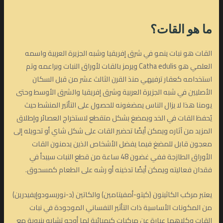
ما هو القات؟
القات هو نبات ينمو في شرق إفريقيا وشبه الجزيرة العربية واسمه
العلمي هو Catha edulis ويرمز بالقات لأوراق النبات وبراعمه وتم
استخدامه كعقار ترفيهي منذ القرن الثالث عشر من قبل السكان
الأصليين في شبه الجزيرة العربية وشرق إفريقيا والشرق الأوسط وحتى
يومنا هذا لا يزال الناس يمضغونه للحصول على التأثير المنشط حيث
يُحفظ القات في الخد ويمضغ بشكل متقطع لاستخراج العصائر وإطلاق
المزيد من آثاره ويمكن أيضًا تحضير القات على شكل شاي أو تحويله إلى
معجون قابل للمضغ فيما يفضل الأشخاص الذين يدمنون القات
الأوراق الطازجة ففي غضون 48 ساعة من قطع النبات سيبدأ في
فقدان فعاليته ويمكن أيضًا تدخينه أو رشه على الطعام كمسحوق.
يعتبر مركب الكاثينون (كيتو-أمفيتامين) والكاتين (د-نوربسودوإيفيدرين)
من المكونات الأساسية ذات التأثير النفساني الموجودة في نبات
القات وكلاهما عبارة عن مركبات كيميائية لها أوجه تشابه بنيوية مع