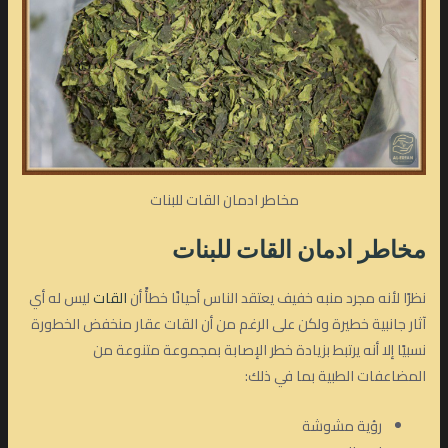
مخاطر ادمان القات للبنات
مخاطر ادمان القات للبنات
نظرًا لأنه مجرد منبه خفيف يعتقد الناس أحيانًا خطأً أن
القات
ليس له أي
آثار جانبية خطيرة ولكن على الرغم من أن القات عقار منخفض الخطورة
نسبيًا إلا أنه يرتبط بزيادة خطر الإصابة بمجموعة متنوعة من
المضاعفات الطبية بما في ذلك:
رؤية مشوشة