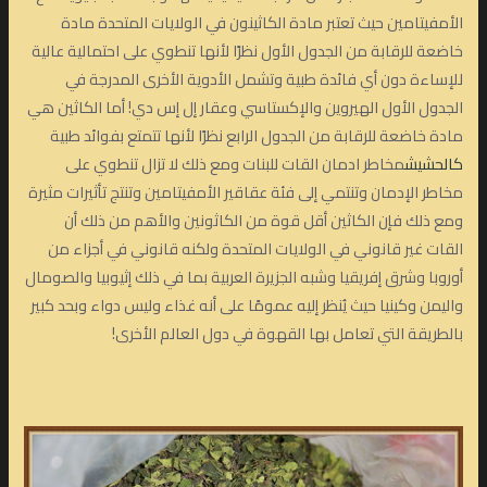
الأمفيتامين حيث تعتبر مادة الكاثينون في الولايات المتحدة مادة
خاضعة للرقابة من الجدول الأول نظرًا لأنها تنطوي على احتمالية عالية
للإساءة دون أي فائدة طبية وتشمل الأدوية الأخرى المدرجة في
الجدول الأول الهيروين والإكستاسي وعقار إل إس دي! أما الكاثين هي
مادة خاضعة للرقابة من الجدول الرابع نظرًا لأنها تتمتع بفوائد طبية
كالحشيش
مخاطر ادمان القات للبنات ومع ذلك لا تزال تنطوي على
مخاطر الإدمان وتنتمي إلى فئة عقاقير الأمفيتامين وتنتج تأثيرات مثيرة
ومع ذلك فإن الكاثين أقل قوة من الكاثونين والأهم من ذلك أن
القات غير قانوني في الولايات المتحدة ولكنه قانوني في أجزاء من
أوروبا وشرق إفريقيا وشبه الجزيرة العربية بما في ذلك إثيوبيا والصومال
واليمن وكينيا حيث يُنظر إليه عمومًا على أنه غذاء وليس دواء وبحد كبير
بالطريقة التي تعامل بها القهوة في دول العالم الأخرى!