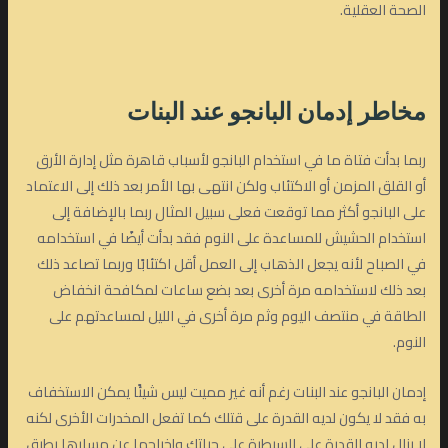
الصحة العقلية.
مخاطر إدمان البانجو عند البنات
ربما بدأت فتاة ما في استخدام البانجو لأسباب قاهرة مثل إدارة الأرق
أو القلق المزمن أو الاكتئاب ولكن انتهى بها الأمر بعد ذلك إلى الاعتماد
على البانجو أكثر مما توقعت فعلى سبيل المثال ربما بالإضافة إلى
استخدام الحشيش للمساعدة على النوم فقد بدأت أيضًا في استخدامه
في الصباح لأنه يجعل الذهاب إلى العمل أقل اكتئابًا وربما تصاعد ذلك
بعد ذلك لاستخدامه مرة أخرى بعد بضع ساعات لمكافحة انخفاض
الطاقة في منتصف اليوم وثم مرة أخرى في الليل لمساعدتهم على
النوم.
إدمان البانجو عند البنات رغم أنه غير مميت ليس شيئًا يمكن الاستخفاف
به فقد لا يكون لديه القدرة على قتلك كما تفعل المخدرات الأخرى لكنه
لا يزال لديه القدرة على السيطرة على حياتك وإخراجها عن مسارها بطرق