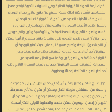
الخبراء أزمة المواد الأفيونية الحالية وفي السنوات الأخيرة ارتفع معدل
استخدامها بشكل كبير لذلك يبحث الجميع عن طرق علاج إدمان البودرة
للبنات ويصف الأطباء العديد من الأدوية الأفيونية لعلاج الإدمان
وتشمل هذه الأدوية الكودايين والمورفين بالإضافة إلى الهيروين
نفسه والمواد الأفيونية الاصطناعية مثل الأوكسيكونتين والفيكودين
وفي حين أن بعض هذه الأدوية هي منتجات طبية مفيدة إلا أنها يمكن
أن تنتج شعورًا بالراحة وتصبح مسببة للإدمان! حيث تعتبر البودرة أو
الهيروين أحد أفراد عائلة الأدوية الأفيونية وهو مادة قوية وغير
قانونية مشتقة من المورفين وكما هو الحال مع العديد من
المخدرات الأفيونية، يمتلك الهيروين خصائص قوية لتسكين الآلام وهو
أحد أكثر المواد المتاحة إدمانًا وخطورة.
بدون علاج شامل وخبير يمكن أن يؤدي إدمان
الهيروين
إلى مجموعة
واسعة من المشاكل طويلة الأجل ويمكن أن يكون له تأثير مدمر حقًا
على جميع جوانب الحياة والصحة والرفاهية ومع ذلك من المهم أن
تفهم أن إدمان الهيروين يمكن علاجه والخطوة الأولى الأكثر أهمية
هي طلب المساعدة والدعم وعندما يعتمد شخص ما على عقار يسبب