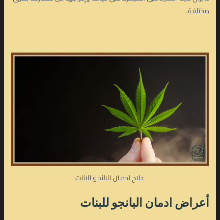
مختلفة.
علاج ادمان البانجو للبنات
أعراض
ادمان البانجو
للبنات