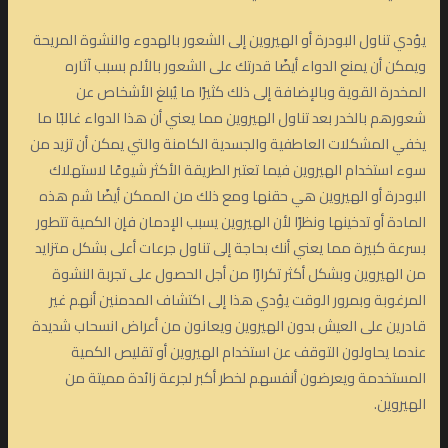
يؤدي تناول البودرة أو الهيروين إلى الشعور بالهدوء والنشوة المريحة
ويمكن أن يمنع الدواء أيضًا قدرتك على الشعور بالألم بسبب آثاره
المخدرة القوية وبالإضافة إلى ذلك كثيرًا ما يُبلغ الأشخاص عن
شعورهم بالخدر بعد تناول الهيروين مما يعني أن هذا الدواء غالبًا ما
يخفي المشكلات العاطفية والجسدية الكامنة والتي يمكن أن تزيد من
سوء استخدام الهيروين فيما تعتبر الطريقة الأكثر شيوعًا لاستهلاك
البودرة أو الهيروين هي حقنها ومع ذلك من الممكن أيضًا شم هذه
المادة أو تدخينها ونظرًا لأن الهيروين يسبب الإدمان فإن الكمية تتطور
بسرعة كبيرة مما يعني أنك بحاجة إلى تناول جرعات أعلى بشكل متزايد
من الهيروين وبشكل أكثر تكرارًا من أجل الحصول على تجربة النشوة
المرغوبة وبمرور الوقت يؤدي هذا إلى اكتشاف المدمنين أنهم غير
قادرين على العيش بدون الهيروين ويعانون من أعراض انسحاب شديدة
عندما يحاولون التوقف عن استخدام الهيروين أو تقليص الكمية
المستخدمة ويعرضون أنفسهم لخطر أكبر لجرعة زائدة مميتة من
الهيروين.