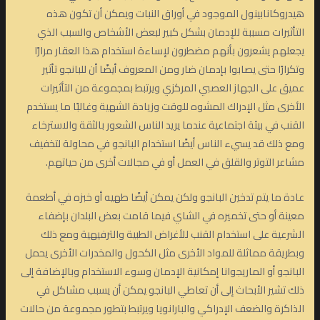
هيدروكانابينول الموجود في أوراق النبات ويمكن أن تكون هذه
التأثيرات مسببة للإدمان بشكل كبير لبعض الأشخاص والسبب الذي
يجعلهم يشعرون بأنهم مضطرون لإساءة استخدام هذا العقار مرارًا
وتكرارًا حتى يصابوا بإدمان ضار ومن المعروف أيضًا أن للبانجو تأثير
عميق على الجهاز العصبي المركزي ويرتبط بمجموعة من التأثيرات
الأخرى مثل الإدراك المشوه للوقت وزيادة الشهية وغالبًا ما يستخدم
القنب في بيئة اجتماعية عندما يريد الناس الشعور بالثقة والاسترخاء
ومع ذلك قد يسيء الناس أيضًا استخدام البانجو في محاولة لتخفيف
مشاعر التوتر والقلق في العمل أو في مجالات أخرى من حياتهم.
عادة ما يتم تدخين البانجو ولكن يمكن أيضًا طهيه أو خبزه في أطعمة
معينة أو حتى تخميره في الشاي فيما قامت بعض البلدان بإضفاء
الشرعية على استخدام القنب للأغراض الطبية والترفيهية ومع ذلك
وبطريقة مماثلة للمواد الأخرى مثل الكحول والمخدرات الأخرى يحمل
البانجو أو الماريجوانا إمكانية الإدمان وسوء الاستخدام وبالإضافة إلى
ذلك تشير الأبحاث إلى أن تعاطي البانجو يمكن أن يسبب مشاكل في
الذاكرة والضعف الإدراكي والبارانويا ويرتبط بتطور مجموعة من حالات