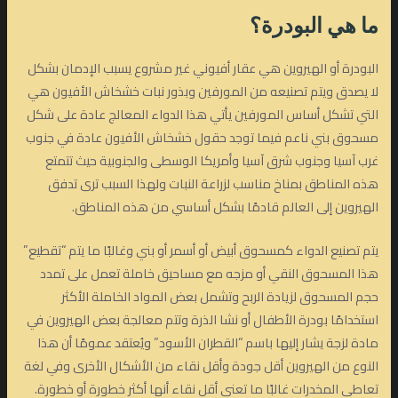
ما هي البودرة؟
البودرة أو الهيروين هي عقار أفيوني غير مشروع يسبب الإدمان بشكل
لا يصدق ويتم تصنيعه من المورفين وبذور نبات خشخاش الأفيون هي
التي تشكل أساس المورفين يأتي هذا الدواء المعالج عادة على شكل
مسحوق بني ناعم فيما توجد حقول خشخاش الأفيون عادة في جنوب
غرب آسيا وجنوب شرق آسيا وأمريكا الوسطى والجنوبية حيث تتمتع
هذه المناطق بمناخ مناسب لزراعة النبات ولهذا السبب ترى تدفق
الهيروين إلى العالم قادمًا بشكل أساسي من هذه المناطق.
يتم تصنيع الدواء كمسحوق أبيض أو أسمر أو بني وغالبًا ما يتم “تقطيع”
هذا المسحوق النقي أو مزجه مع مساحيق خاملة تعمل على تمدد
حجم المسحوق لزيادة الربح وتشمل بعض المواد الخاملة الأكثر
استخدامًا بودرة الأطفال أو نشا الذرة وتتم معالجة بعض الهيروين في
مادة لزجة يشار إليها باسم “القطران الأسود” ويُعتقد عمومًا أن هذا
النوع من الهيروين أقل جودة وأقل نقاء من الأشكال الأخرى وفي لغة
تعاطي المخدرات غالبًا ما تعني أقل نقاء أنها أكثر خطورة أو خطورة.