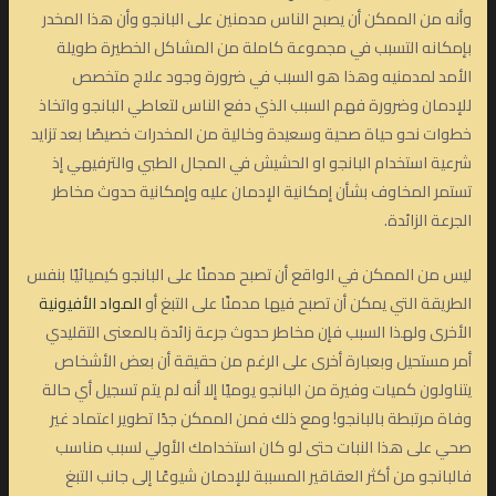
وأنه من الممكن أن يصبح الناس مدمنين على البانجو وأن هذا المخدر
بإمكانه التسبب في مجموعة كاملة من المشاكل الخطيرة طويلة
الأمد لمدمنيه وهذا هو السبب في ضرورة وجود علاج متخصص
للإدمان وضرورة فهم السبب الذي دفع الناس لتعاطي البانجو واتخاذ
خطوات نحو حياة صحية وسعيدة وخالية من المخدرات خصيصًا بعد تزايد
شرعية استخدام البانجو او الحشيش في المجال الطبي والترفيهي إذ
تستمر المخاوف بشأن إمكانية الإدمان عليه وإمكانية حدوث مخاطر
الجرعة الزائدة.
ليس من الممكن في الواقع أن تصبح مدمنًا على البانجو كيميائيًا بنفس
الطريقة التي يمكن أن تصبح فيها مدمنًا على التبغ أو
المواد الأفيونية
الأخرى ولهذا السبب فإن مخاطر حدوث جرعة زائدة بالمعنى التقليدي
أمر مستحيل وبعبارة أخرى على الرغم من حقيقة أن بعض الأشخاص
يتناولون كميات وفيرة من البانجو يوميًا إلا أنه لم يتم تسجيل أي حالة
وفاة مرتبطة بالبانجو! ومع ذلك فمن الممكن جدًا تطوير اعتماد غير
صحي على هذا النبات حتى لو كان استخدامك الأولي لسبب مناسب
فالبانجو من أكثر العقاقير المسببة للإدمان شيوعًا إلى جانب التبغ