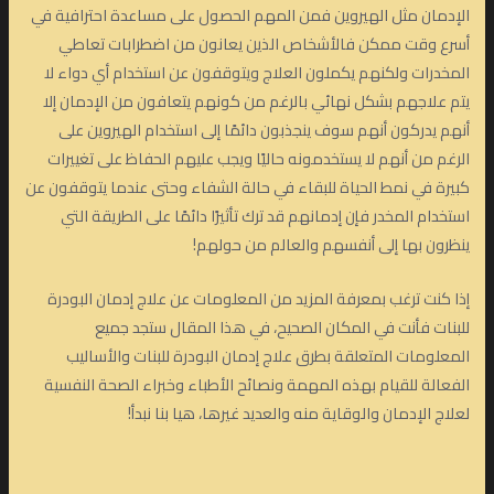
الإدمان مثل الهيروين فمن المهم الحصول على مساعدة احترافية في
أسرع وقت ممكن فالأشخاص الذين يعانون من اضطرابات تعاطي
المخدرات ولكنهم يكملون العلاج ويتوقفون عن استخدام أي دواء لا
يتم علاجهم بشكل نهائي بالرغم من كونهم يتعافون من الإدمان إلا
أنهم يدركون أنهم سوف ينجذبون دائمًا إلى استخدام الهيروين على
الرغم من أنهم لا يستخدمونه حاليًا ويجب عليهم الحفاظ على تغييرات
كبيرة في نمط الحياة للبقاء في حالة الشفاء وحتى عندما يتوقفون عن
استخدام المخدر فإن إدمانهم قد ترك تأثيرًا دائمًا على الطريقة التي
ينظرون بها إلى أنفسهم والعالم من حولهم!
إذا كنت ترغب بمعرفة المزيد من المعلومات عن علاج إدمان البودرة
للبنات فأنت في المكان الصحيح، في هذا المقال ستجد جميع
المعلومات المتعلقة بطرق علاج إدمان البودرة للبنات والأساليب
الفعالة للقيام بهذه المهمة ونصائح الأطباء وخبراء الصحة النفسية
لعلاج الإدمان والوقاية منه والعديد غيرها، هيا بنا نبدأ!