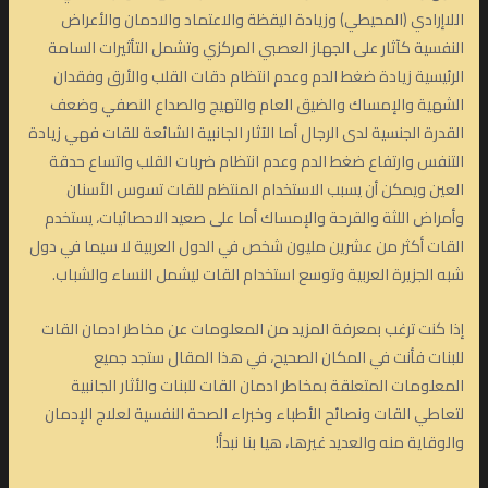
اللاإرادي (المحيطي) وزيادة اليقظة والاعتماد والادمان والأعراض
النفسية كآثار على الجهاز العصبي المركزي وتشمل التأثيرات السامة
الرئيسية زيادة ضغط الدم وعدم انتظام دقات القلب والأرق وفقدان
الشهية والإمساك والضيق العام والتهيج والصداع النصفي وضعف
القدرة الجنسية لدى الرجال أما الآثار الجانبية الشائعة للقات فهي زيادة
التنفس وارتفاع ضغط الدم وعدم انتظام ضربات القلب واتساع حدقة
العين ويمكن أن يسبب الاستخدام المنتظم للقات تسوس الأسنان
وأمراض اللثة والقرحة والإمساك أما على صعيد الاحصائيات، يستخدم
القات أكثر من عشرين مليون شخص في الدول العربية لا سيما في دول
شبه الجزيرة العربية وتوسع استخدام القات ليشمل النساء والشباب.
إذا كنت ترغب بمعرفة المزيد من المعلومات عن مخاطر ادمان القات
للبنات فأنت في المكان الصحيح، في هذا المقال ستجد جميع
المعلومات المتعلقة بمخاطر ادمان القات للبنات والأثار الجانبية
لتعاطي القات ونصائح الأطباء وخبراء الصحة النفسية لعلاج الإدمان
والوقاية منه والعديد غيرها، هيا بنا نبدأ!