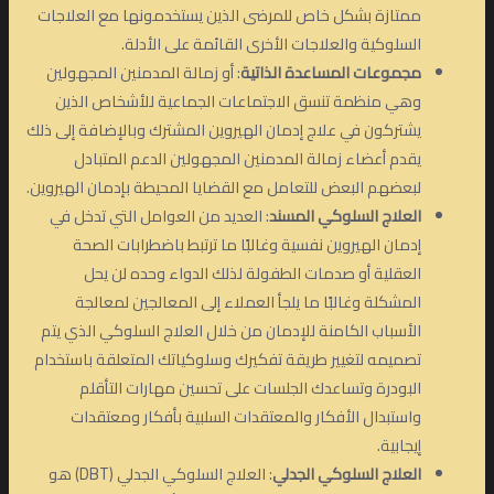
ممتازة بشكل خاص للمرضى الذين يستخدمونها مع العلاجات
السلوكية والعلاجات الأخرى القائمة على الأدلة.
مجموعات المساعدة الذاتية
: أو زمالة المدمنين المجهولين
وهي منظمة تنسق الاجتماعات الجماعية للأشخاص الذين
يشتركون في علاج إدمان الهيروين المشترك وبالإضافة إلى ذلك
يقدم أعضاء زمالة المدمنين المجهولين الدعم المتبادل
لبعضهم البعض للتعامل مع القضايا المحيطة بإدمان الهيروين.
العلاج السلوكي المسند
: العديد من العوامل التي تدخل في
إدمان الهيروين نفسية وغالبًا ما ترتبط باضطرابات الصحة
العقلية أو صدمات الطفولة لذلك الدواء وحده لن يحل
المشكلة وغالبًا ما يلجأ العملاء إلى المعالجين لمعالجة
الأسباب الكامنة للإدمان من خلال العلاج السلوكي الذي يتم
تصميمه لتغيير طريقة تفكيرك وسلوكياتك المتعلقة باستخدام
البودرة وتساعدك الجلسات على تحسين مهارات التأقلم
واستبدال الأفكار والمعتقدات السلبية بأفكار ومعتقدات
إيجابية.
العلاج السلوكي الجدلي
: العلاج السلوكي الجدلي (DBT) هو