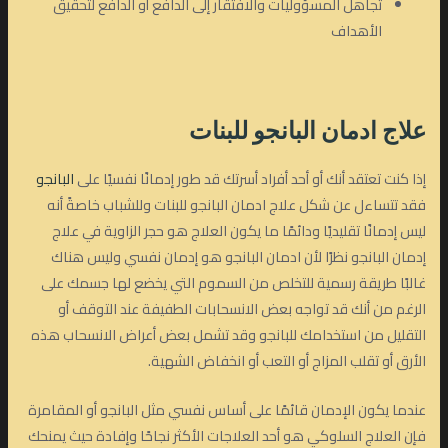
تجاهل المسؤوليات والافتقار إلى الدافع أو الدافع لتحقيق
الأهداف
علاج ادمان البانجو
للبنات
إذا كنت تعتقد أنك أو أحد أفراد أسرتك قد طور إدمانًا نفسيًا على
البانجو
فقد تتساءل عن شكل علاج ادمان البانجو للبنات وللشباب خاصةً أنه
ليس إدمانًا تقليديًا ودائمًا ما يكون العلاج هو حجر الزاوية في علاج
إدمان البانجو نظرًا لأن ادمان البانجو هو إدمان نفسي وليس هناك
غالبًا طريقة رسمية للتخلص من السموم التي يخضع لها جسمك على
الرغم من أنك قد تواجه بعض الانسحابات الطفيفة عند التوقف أو
التقليل من استخدامك للبانجو وقد تشمل بعض أعراض الانسحاب هذه
الأرق أو تقلب المزاج أو التعب أو انخفاض الشهية.
عندما يكون الإدمان قائمًا على أساس نفسي مثل البانجو أو المقامرة
فإن العلاج السلوكي هو أحد العلاجات الأكثر نجاحًا وإفادة حيث يمنحك