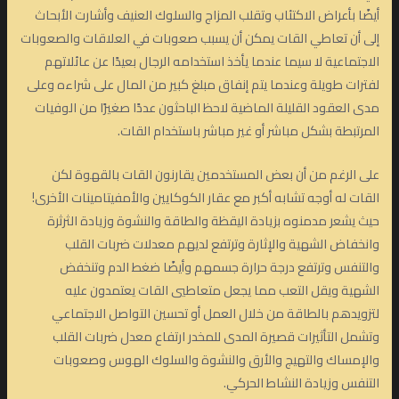
أيضًا بأعراض الاكتئاب وتقلب المزاج والسلوك العنيف وأشارت الأبحاث
إلى أن تعاطي القات يمكن أن يسبب صعوبات في العلاقات والصعوبات
الاجتماعية لا سيما عندما يأخذ استخدامه الرجال بعيدًا عن عائلاتهم
لفترات طويلة وعندما يتم إنفاق مبلغ كبير من المال على شراءه وعلى
مدى العقود القليلة الماضية لاحظ الباحثون عددًا صغيرًا من الوفيات
المرتبطة بشكل مباشر أو غير مباشر باستخدام القات.
على الرغم من أن بعض المستخدمين يقارنون القات بالقهوة لكن
القات له أوجه تشابه أكبر مع عقار الكوكايين والأمفيتامينات الأخرى!
حيث يشعر مدمنوه بزيادة اليقظة والطاقة والنشوة وزيادة الثرثرة
وانخفاض الشهية والإثارة وترتفع لديهم معدلات ضربات القلب
والتنفس وترتفع درجة حرارة جسمهم وأيضًا ضغط الدم وتنخفض
الشهية ويقل التعب مما يجعل متعاطيي القات يعتمدون عليه
لتزويدهم بالطاقة من خلال العمل أو تحسين التواصل الاجتماعي
وتشمل التأثيرات قصيرة المدى للمخدر ارتفاع معدل ضربات القلب
والإمساك والتهيج والأرق والنشوة والسلوك الهوس وصعوبات
التنفس وزيادة النشاط الحركي.