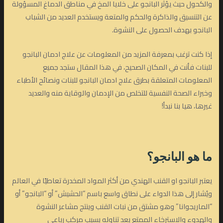
والكحول حيث يؤثر البانجو على خلايا المخ في مناطق الدماغ المسؤولة
عن التنسيق والذاكرة والحكم والمتعة ويستخدم العديد من الشباب
البانجو بهدف الحصول على النشوة.
إذا كنت ترغب بمعرفة المزيد من المعلومات عن علاج ادمان البانجو
للبنات فأنت في المكان الصحيح، في هذا المقال ستجد جميع
المعلومات المتعلقة بطرق علاج ادمان البانجو للبنات ونصائح الأطباء
وخبراء الصحة النفسية للتخلص من الإدمان والوقاية منه والعديد
غيرها، هيا بنا نبدأ!
ما هو البانجو؟
يعتبر البانجو او القنب الهندي من أكثر المواد المخدرة تعاطيًا في العالم
ويُشار إلى هذا الدواء على نطاق واسع باسم “الحشيش” أو “البانجو” أو
“الماريجوانا” وهو مشتق من نبات القنب وينتج مشاعر النشوة
والهدوء والاسترخاء الممتع بعد تناوله بسبب مركب رباعي