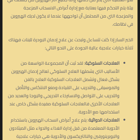
بيئة يتم التحكم فيها بعناية مع إدارة أعراض الانسحاب المزعجة
والمزعجة التي من المحتمل أن تواجهها عندما لا يكون لديك الهيروين
في نظامك.
الخبر السار إذا كنت تتساءل وتبحث عن علاج إدمان البودرة للبنات فهناك
ثلاثة خيارات علاجية عالية الجودة على النحو التالي:
العلاجات السلوكية
: لقد ثبت أن المجموعة الواسعة من
الأساليب التي يشملها العلاج السلوكي تعالج إدمان الهيروين
بشكل فعال وتشمل العلاجات السلوكية العلاج بالفن
والموسيقى والتدريب على القيادة ومنع الانتكاس والتأمل
والتدريب على التواصل والاسترخاء التدريجي واليوجا والعديد من
العلاجات الأخرى فالعلاجات السلوكية مفيدة بشكل خاص عند
استخدامها مع الأدوية.
العلاجات الدوائية
: يتم علاج أعراض انسحاب الهيروين باستخدام
الأدوية المعتمدة من قبل إدارة الغذاء والدواء مثل الميثادون
والبوبرينورفين والنالتريكسون والأدوية هي خيارات علاجية