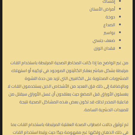
إمساك
أمراض الأسنان
دوخة
الصداع
بواسير
ضعف جنسي
فقدان الوزن
من غير الواضح ما إذا كانت المخاطر الصحية المرتبطة باستخدام القات
مرتبطة بشكل مباشر بعقار الكاثينون الموجود في تركيبه أو استهلاك
المشروبات المحتوية على الكافيين التي تزيد من حدة النشوة
وبالإضافة إلى ذلك فإن العديد من الأشخاص الذين يستخدمون القات لا
يغسلون الأوراق قبل المضغ حيث يعتقدون أن غسل الأوراق سيقلل من
فاعلية المخدر لذلك قد تكون بعض هذه المشاكل الصحية نتيجة
للمبيدات الحشرية السامة.
تم توثيق حالات اضطراب الصحة العقلية المرتبطة باستخدام القات بما
في ذلك الذهان ولكنها غير مفهومة جيدًا حيث يرتبط استخدام القات