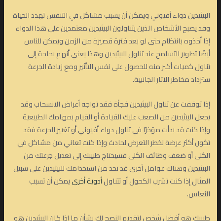
البيثيدين دواء أفيوني ويمكن أن يسبب مشاكل في التنفس تهدد الحياة
وقد يصبح الأشخاص الذين يتناولون البيثيدين معتمدين على هذا الدواء
إذا أخذوه بانتظام حتى لو بعد فترة قصيرة من الزمن ويمكن للناس
أيضًا تطوير التسامح عند تناول البيثيدين وهذا يعني أنهم بحاجة إلى
تناول كميات أكبر منه للحصول على نفس التأثير ومع زيادة الجرعة
ستزداد مخاطر الآثار الجانبية.
إذا توقفت عن تناول البيثيدين فجأة فقد تواجه أعراض الانسحاب وقد
يجعل البيثيدين من الصعب عليك القيادة أو القيام بمهامك الطبيعية
وإذا كنت قد بدأت مؤخرًا في تناول دواء أفيوني أو تغيير الجرعة فقد
تكون أكثر عرضة لخطر التعرض لحادث وإذا كنت تعاني من مشاكل في
الكلى أو ضعف وظائف الكلى فسيحتاج طبيبك إلى تعديل جرعتك من
البيثيدين وهناك عوامل أخرى قد تحد من استخدامك للبيثيدين على سبيل
المثال إذا كنت تشرب الكحول أو تتناول
أدوية أخرى
يمكن أن تسبب
النعاس.
طبيبك هو أفضل شخص لتقديم النصح لك بشأن ما إذا كان البيثيدين هو