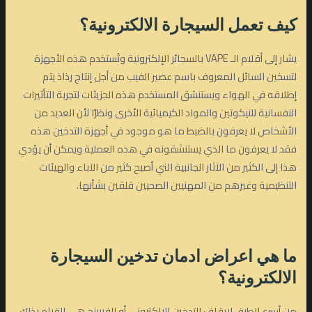
كيف تعمل السيجارة الالكترونية؟
يشار إلى أقلام الـ VAPE بالسجائر الإلكترونية وتُستخدم هذه الأجهزة
لتسخين السائل المعروف باسم عصير الفيب من أجل إنتاج رذاذ يتم
إطلاقه في الهواء ويستنشق المستخدم هذه الجزيئات لتجربة التأثيرات
النفسانية للنيكوتين والمواد الكيميائية الأخرى ونظرًا لأن العديد من
الأشخاص لا يعرفون بالضبط ما هو موجود في أجهزة التدخين هذه
فقد لا يعرفون ما الذي يستنشقونه في هذه العملية ويمكن أن يؤدي
هذا إلى الكثير من الآثار الجانبية التي أصبح كثير من الآباء والهيئات
التنظيمية وغيرهم من المهنيين الصحيين قلقين بشأنها.
ما هي اعراض ادمان تدخين السيجارة
الالكترونية؟
من أسرع الطرق لإيقاف التدخين الإلكتروني أو الفيبينج هي القيام بذلك