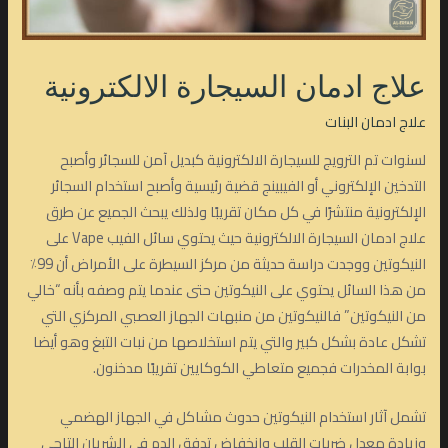
علاج ادمان السيجارة الالكترونية
علاج ادمان البنات
لسنوات تم الترويج للسيجارة الالكترونية كبديل آمن للسجائر وأصبح
التدخين الإلكتروني أو الفيبينج قضية رئيسية وأصبح استخدام السجائر
الإلكترونية منتشرًا في كل مكان تقريبًا ولذلك يبحث الجميع عن طرق
علاج ادمان السيجارة الالكترونية حيث يحتوي سائل الفيب Vape على
النيكوتين ووجدت دراسة حديثة من مركز السيطرة على الأمراض أن 99٪
من هذا السائل يحتوي على النيكوتين حتى عندما يتم وصفه بأنه “خالي
من النيكوتين” فالنيكوتين من منبهات الجهاز العصبي المركزي التي
تشكل عادة بشكل كبير والتي يتم استخلاصها من نبات التبغ وهو أيضا
بوابة المخدرات فجميع متعاطي الكوكايين تقريبًا مدخنون.
تشمل آثار استخدام النيكوتين حدوث مشاكل في الجهاز الهضمي
وزيادة معدل ضربات القلب وانخفاض تدفق الدم في الشريان التاجي