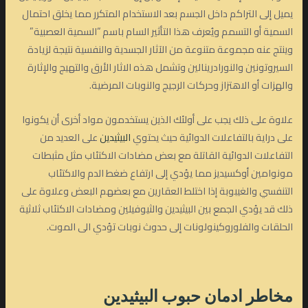
يميل إلى التراكم داخل الجسم بعد الاستخدام المتكرر مما يخلق احتمال
السمية أو التسمم ويُعرف هذا التأثير السام باسم “السمية العصبية”
وينتج عنه مجموعة متنوعة من الآثار الجسدية والنفسية نتيجة لزيادة
السيروتونين والنورادرينالين وتشمل هذه الاثار الأرق والتهيج والإثارة
والهزات أو الاهتزاز وحركات الرجيج والنوبات المرضية.
علاوة على ذلك يجب على أولئك الذين يستخدمون مواد أخرى أن يكونوا
على دراية بالتفاعلات الدوائية حيث يحتوي
البيثيدين
على العديد من
التفاعلات الدوائية القاتلة مع بعض مضادات الاكتئاب مثل مثبطات
مونوامين أوكسيديز مما يؤدي إلى ارتفاع ضغط الدم والاكتئاب
التنفسي والغيبوبة إذا اختلط العقارين مع بعضهم البعض وعلاوة على
ذلك قد يؤدي الجمع بين البيثيدين والثيوفيلين ومضادات الاكتئاب ثلاثية
الحلقات والفلوروكينولونات إلى حدوث نوبات تؤدي الى الموت.
مخاطر ادمان حبوب البيثيدين