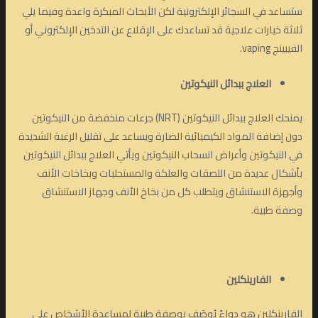
ستساعد في السجائر الإلكترونية لكن الأبحاث المبكرة واعدة وفيما يلي
ثلاثة خيارات علاجية قد تساعدك على الإقلاع عن التدخين الإلكتروني أو
الفيبينج vaping.
العلاج ببدائل النيكوتين
يمنحك العلاج ببدائل النيكوتين (NRT) جرعات منخفضة من النيكوتين
دون إضافة المواد الكيميائية الضارة ويساعد على تقليل الرغبة الشديدة
في النيكوتين وأعراض انسحاب النيكوتين ويأتي العلاج ببدائل النيكوتين
بأشكال عديدة من اللصقات والعلكة والمستحلبات وبخاخات الأنف
وأجهزة الاستنشاق ويتطلب كل من بخاخ الأنف وجهاز الاستنشاق
وصفة طبية.
الفارينكلين
الفارينكلين هو دواءً يُوصَف بوصفة طبية لمساعدة الأشخاص على