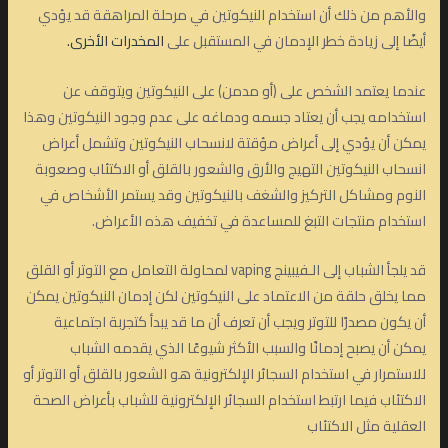
والأهم من ذلك أن استخدام النيكوتين في مرحلة المراهقة قد يؤدي
أيضًا إلى زيادة خطر الإدمان في المستقبل على
المخدرات الأخرى.
عندما يعتمد الشخص على (أو مدمن) على النيكوتين ويتوقف عن
استخدامه يجب أن يعتاد جسمه ودماغه على عدم وجود النيكوتين وهذا
يمكن أن يؤدي إلى أعراض مؤقتة لانسحاب النيكوتين وتشمل أعراض
انسحاب النيكوتين التهيج والأرق والشعور بالقلق أو الاكتئاب وصعوبة
النوم ومشاكل التركيز والشغف بالنيكوتين وقد يستمر الأشخاص في
استخدام منتجات التبغ للمساعدة في تخفيف هذه الأعراض.
قد يلجأ الشباب إلى الـفيبينج vaping لمحاولة التعامل مع التوتر أو القلق
مما يخلق حلقة من الاعتماد على النيكوتين لكن إدمان النيكوتين يمكن
أن يكون مصدرًا للتوتر ويجب أن تعرف أن ما قد يبدأ كتجربة اجتماعية
يمكن أن يصبح إدمانًا والسبب الأكثر شيوعًا الذي يقدمه الشباب
للاستمرار في استخدام السجائر الإلكترونية هو الشعور بالقلق أو التوتر أو
الاكتئاب فيما ارتبط استخدام السجائر الإلكترونية للشباب بأعراض الصحة
العقلية مثل الاكتئاب