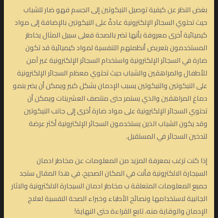
بغض النظر عن كيفية توصيل النيكوتين إلى الجسم فهو ضار للشباب
حيث تحتوي السجائر الإلكترونية عادةً على النيكوتين بالإضافة إلى مواد
كيميائية أخرى معروفة بأنها تضر بالصحة فعلى سبيل المثال يخاطر
المستخدمون بتعريض أنظمتهم التنفسية لمواد كيميائية قد تكون
ضارة في السجائر الإلكترونية واستخدام السجائر الإلكترونية غير آمن
للأطفال والمراهقين والشباب حيث تحتوي معظم السجائر الإلكترونية
على النيكوتين والنيكوتين يسبب الإدمان بشكل كبير ويمكن أن يضر بنمو
دماغ المراهقين والذي يستمر حتى منتصف العشرينات ويمكن أن
تحتوي السجائر الإلكترونية على مواد ضارة أخرى إلى جانب النيكوتين
وقد يكون الشباب الذين يستخدمون السجائر الإلكترونية أكثر عرضة
لتدخين السجائر في المستقبل.
إذا كنت ترغب بمعرفة المزيد من المعلومات عن مخاطر ادمان
السيجارة الالكترونية فأنت في المكان الصحيح، في هذا المقال ستجد
جميع المعلومات المتعلقة ب مخاطر ادمان السيجارة الالكترونية والاثار
الجانبية لاستخدامها ونصائح الأطباء وخبراء الصحة النفسية لعلاج
الإدمان والوقاية منه، تابع القراءة حتى النهاية!