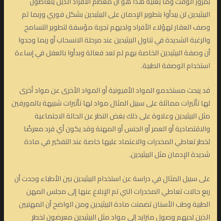
بمرور الوقت وما يعنيه هذا هو أن معظم الأفراد الذين يتعاطون
البيثيدين لن يبدأوا بتطوير الإدمان على البيثيدين بشكل فوري وربما تم
وصف العقار لهؤلاء الأفراد ولديهم تجربة مؤسفة لتطوير التسامح
والرغبة الشديدة في تناول البيثيدين عند مرحلة الانسحاب أو ربما وجدوا
أن وصفة البيثيدين الخاصة بهم لم تعد فعالة وبدأوا بالعفل في إساءة
استخدام الوصفة الطبية.
قد يبحث مستخدمو المواد الأفيونية أو المواد الأخرى عن مواد أخرى
لها تأثيرات مماثلة على سبيل المثال مواد لها تأثيرات شبيهة بالمورفين
مثل البيثيدين وعلاوة على ذلك بغض النظر عن الحالة الاجتماعية
والاقتصادية أو العمر أو الجنس أو المهنة وقد يكون أي فرد معرضًا
لخطر تعاطي المخدرات والاعتماد عليها خاصة عند التفكير في مادة
شديدة الإدمان مثل البيثيدين.
على سبيل المثال في دراسة عن استخدام البيثيدين بين الأطباء وجدت أن
ربع حالات تعاطي المخدرات التي تم الإبلاغ عنها إلى مجلس المهن
الطبية وطب الأسنان تضمنت مادة البيثيدين ومن الواضح أن المهنيين
الذين لديهم وصول متزايد إلى مواد مثل البيثيدين معرضون لخطر