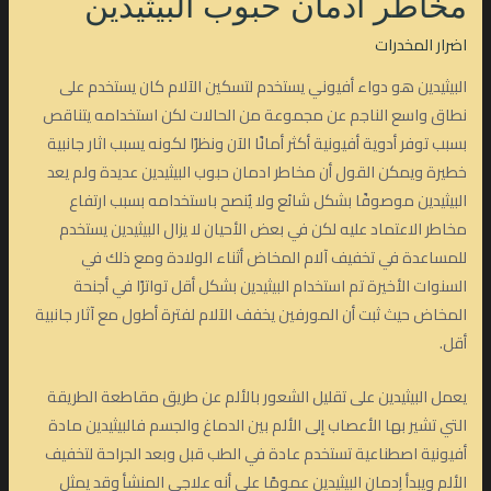
مخاطر ادمان حبوب البيثيدين
اضرار المخدرات
البيثيدين هو دواء أفيوني يستخدم لتسكين الآلام كان يستخدم على
نطاق واسع الناجم عن مجموعة من الحالات لكن استخدامه يتناقص
بسبب توفر أدوية أفيونية أكثر أمانًا الآن ونظرًا لكونه يسبب اثار جانبية
خطيرة ويمكن القول أن مخاطر ادمان حبوب البيثيدين عديدة ولم يعد
البيثيدين موصوفًا بشكل شائع ولا يُنصح باستخدامه بسبب ارتفاع
مخاطر الاعتماد عليه لكن في بعض الأحيان لا يزال البيثيدين يستخدم
للمساعدة في تخفيف آلام المخاض أثناء الولادة ومع ذلك في
السنوات الأخيرة تم استخدام البيثيدين بشكل أقل تواترًا في أجنحة
المخاض حيث ثبت أن المورفين يخفف الآلام لفترة أطول مع آثار جانبية
أقل.
يعمل البيثيدين على تقليل الشعور بالألم عن طريق مقاطعة الطريقة
التي تشير بها الأعصاب إلى الألم بين الدماغ والجسم فالبيثيدين مادة
أفيونية اصطناعية تستخدم عادة في الطب قبل وبعد الجراحة لتخفيف
الألم ويبدأ إدمان البيثيدين عمومًا على أنه علاجي المنشأ وقد يمثل