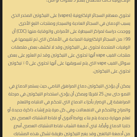
تحتوي معظم السجائر الإلكترونية (vapes) على النيكوتين المخدر الذي
يسبب الإدمان في السجائر العادية والسيجار ومنتجات التبغ الأخرى
ووجدت دراسة لمراكز السيطرة على الأمراض والوقاية منها (CDC) أن
99٪ من السجائر الإلكترونية المباعة في الأماكن التي تم تقييمها في
الولايات المتحدة تحتوي على النيكوتين وقد لا تكشف بعض ملصقات
منتجات الفيب vape أنها تحتوي على النيكوتين وقد تم العثور على بعض
سوائل الفيب vape التي يتم تسويقها على أنها تحتوي على 0 ٪ نيكوتين
تحتوي على النيكوتين.
يمكن أن يؤذي النيكوتين دماغ المراهق النامي حيث يستمر الدماغ في
النمو حتى سن 25 تقريبًا ويمكن أن يؤدي استخدام النيكوتين في مرحلة
المراهقة إلى الإضرار بأجزاء الدماغ التي تتحكم في الانتباه والتعلم
والمزاج والتحكم في الانفعالات وفي كل مرة يتم إنشاء ذاكرة جديدة أو
تعلم مهارة جديدة يتم بناء روابط أقوى أو نقاط الاشتباك العصبي بين
خلايا الدماغ وأيضًا، تبني أدمغة الشباب نقاط الاشتباك العصبي أسرع
من أدمغة البالغين وقد يغير النيكوتين طريقة تشكل هذه المشابك