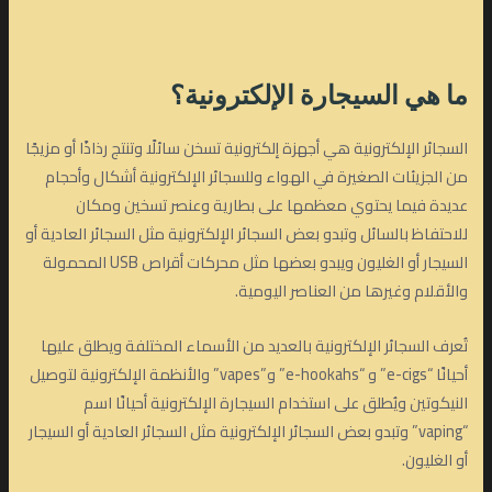
ما هي السيجارة الإلكترونية؟
السجائر الإلكترونية هي أجهزة إلكترونية تسخن سائلًا وتنتج رذاذًا أو مزيجًا
من الجزيئات الصغيرة في الهواء وللسجائر الإلكترونية أشكال وأحجام
عديدة فيما يحتوي معظمها على بطارية وعنصر تسخين ومكان
للاحتفاظ بالسائل وتبدو بعض السجائر الإلكترونية مثل السجائر العادية أو
السيجار أو الغليون ويبدو بعضها مثل محركات أقراص USB المحمولة
والأقلام وغيرها من العناصر اليومية.
تُعرف السجائر الإلكترونية بالعديد من الأسماء المختلفة ويطلق عليها
أحيانًا “e-cigs” و “e-hookahs” و”vapes” والأنظمة الإلكترونية لتوصيل
النيكوتين ويُطلق على استخدام السيجارة الإلكترونية أحيانًا اسم
“vaping” وتبدو بعض السجائر الإلكترونية مثل السجائر العادية أو السيجار
أو الغليون.