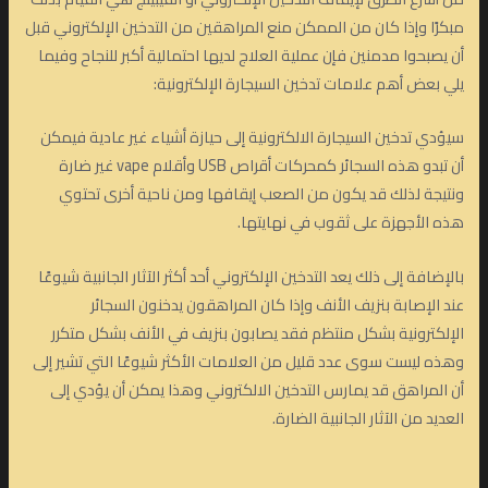
مبكرًا وإذا كان من الممكن منع المراهقين من التدخين الإلكتروني قبل
أن يصبحوا مدمنين فإن عملية العلاج لديها احتمالية أكبر للنجاح وفيما
يلي بعض أهم علامات تدخين السيجارة الإلكترونية:
سيؤدي تدخين السيجارة الالكترونية إلى حيازة أشياء غير عادية فيمكن
أن تبدو هذه السجائر كمحركات أقراص USB وأقلام vape غير ضارة
ونتيجة لذلك قد يكون من الصعب إيقافها ومن ناحية أخرى تحتوي
هذه الأجهزة على ثقوب في نهايتها.
بالإضافة إلى ذلك يعد التدخين الإلكتروني أحد أكثر الآثار الجانبية شيوعًا
عند الإصابة بنزيف الأنف وإذا كان المراهقون يدخنون السجائر
الإلكترونية بشكل منتظم فقد يصابون بنزيف في الأنف بشكل متكرر
وهذه ليست سوى عدد قليل من العلامات الأكثر شيوعًا التي تشير إلى
أن المراهق قد يمارس التدخين الالكتروني وهذا يمكن أن يؤدي إلى
العديد من الآثار الجانبية الضارة.