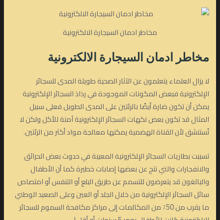
مخاطر ادمان السيجارة الالكترونية
مخاطر ادمان السيجارة الالكترونية
لا يزال العلماء يتعلمون عن الآثار الصحية طويلة المدى للسجائر
الإلكترونية فبعض المكونات الموجودة في رذاذ السجائر الإلكترونية
يمكن أن تكون ضارة أيضًا بالرئتين على المدى الطويل فعلى سبيل
المثال قد تكون بعض نكهات السجائر الإلكترونية آمنة للأكل ولكن لا
تُستنشق لأن القناة الهضمية يمكنها معالجة مواد أكثر من الرئتين.
تسببت بطاريات السجائر الإلكترونية المعيبة في حدوث بعض الحرائق
والانفجارات والتي نتج عن بعضها إصابات خطيرة كما أن الأطفال
والبالغون قد يتعرضون للتسمم عن طريق البلع أو التنفس أو امتصاص
سائل السجائر الإلكترونية من خلال الجلد أو العين وعلى الصعيد الوطني
ما يقرب من 50٪ من المكالمات إلى مراكز مكافحة السموم للسجائر
الإلكترونية كانت للأطفال بعمر 5 سنوات أو أقل.!