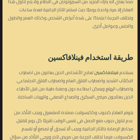
مما يعني أنه يترك المزيد من السيروتونين في النظام ولا يتم تناول هذا
العقار إلا مرة واحدة يوميًا حيث تستمر الآثار الجانبية لعدة ساعات
وتختلف الجرعة اعتمادًا على شدة أعراض الشخص وكذلك العمر والطول
والجنس وعوامل أخرى.
طريقة استخدام فينلافاكسين
يستخدم
فينلافاكسين
لعلاج الأشخاص الذين يعانون من اضطراب
الاكتئاب الشديد واضطراب القلق العام واضطراب القلق الاجتماعي
واضطراب الهلع ويمكن اعطاءه دون وصفة طبية من قبل الأطباء
الذين يعالجون مرضى السكري والصداع النصفي والهبات الساخنة.
يتوفر العقار كحبوب وككبسولات ممتدة المفعول ويجب التأكد من
عدم تناول حبوب منع الحمل في نفس الوقت تقريبًا كل يوم لتقليل
مخاطر الإصابة بالآثار الجانبية ويجب ألا تسحق أو تمضغ أو تقسم
الكبسولات فيما تختلف الجرعة من مريض لآخر ويرجى التأكد من سؤال