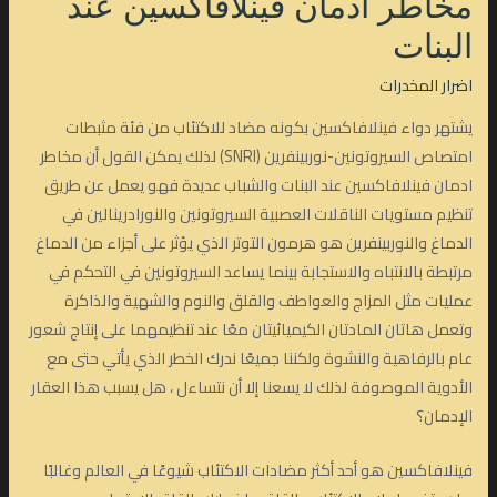
مخاطر ادمان فينلافاكسين عند
البنات
اضرار المخدرات
يشتهر دواء فينلافاكسين بكونه مضاد للاكتئاب من فئة مثبطات
امتصاص السيروتونين-نوربينفرين (SNRI) لذلك يمكن القول أن مخاطر
ادمان فينلافاكسين عند البنات والشباب عديدة فهو يعمل عن طريق
تنظيم مستويات الناقلات العصبية السيروتونين والنورادرينالين في
الدماغ والنوربينفرين هو هرمون التوتر الذي يؤثر على أجزاء من الدماغ
مرتبطة بالانتباه والاستجابة بينما يساعد السيروتونين في التحكم في
عمليات مثل المزاج والعواطف والقلق والنوم والشهية والذاكرة
وتعمل هاتان المادتان الكيميائيتان معًا عند تنظيمهما على إنتاج شعور
عام بالرفاهية والنشوة ولكننا جميعًا ندرك الخطر الذي يأتي حتى مع
الأدوية الموصوفة لذلك لا يسعنا إلا أن نتساءل ، هل يسبب هذا العقار
الإدمان؟
فينلافاكسين هو أحد أكثر مضادات الاكتئاب شيوعًا في العالم وغالبًا