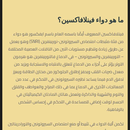
ما هو دواء فينلافاكسين؟
فينلافاكسين المعروف أيضًا باسمه العام باسم ايفكسور هو دواء
من فئة مثبطات امتصاص السيروتونين-نوربينفرين (SNRI) وهو يعمل
عن طريق زيادة وتنظيم مستويات اثنين من الناقلات العصبية المختلفة
– النوربينفرين والسيروتونين – في الدماغ فالنوربينفرين هو هرمون
التوتر يؤثر على أجزاء من الدماغ تتعلق بالانتباه والاستجابة ويزيد من
معدل ضربات القلب ويحفز إطلاق الجلوكوز من مخازن الطاقة ويعزز
تدفق الدم فيما يساعد نظيره السيروتونين في التحكم في عدد من
المعالجات الأخرى في الدماغ بما في ذلك المزاج والعواطف والقلق
والنوم والشهية والذاكرة وتعمل هاتان المادتان الكيميائيتان في
الجسم لوقت إضافي للمساعدة في التحكم في إحساس الشخص
بالرفاهية.
تكمن ألية الدواء في تثبيط أو منع امتصاص السيروتونين والنورادرينالين