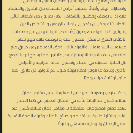
ما يستخدم لعلاج الاكتئاب والقلق واضطراب القلق الاجتماعي
واضطراب الهلع وأحيانًا لتخفيف أعراض الانسحاب من الكحول والاعتماد
عليه لذا لا يوصف إيفكسور للأشخاص الذين يعانون من اضطراب ثنائي
القطب لأنه يمكن أن يؤدي إلى نوبات الهوس والأشخاص الذين
يتناولون هذا الدواء معرضون أيضًا لخطر النوبات وعلى غرار مضادات
الاكتئاب الأخرى لا يمكن الحصول عليه إلا بوصفة طبية فهو ينظم
مستويات السيروتونين والنورادرينالين وحتى الدوبامين عن طريق منع
امتصاص هذه المواد الكيميائية بعد إطلاقها مما يسمح لها بالتجمع
بين الخلايا العصبية في الدماغ وتحسين الحالة المزاجية والأعراض
الأخرى وعادة ما يتوفر العقار بهيئة حبوب يتم تناولها عن طريق الفم
مرتين أو ثلاث مرات يوميًا.
إذا كنت ترغب بمعرفة المزيد من المعلومات عن مخاطر ادمان
فينلافاكسين عند البنات فأنت في المكان الصحيح، في هذا المقال
ستجد جميع المعلومات المتعلقة ب مخاطر ادمان فينلافاكسين عند
البنات والاثار الجانبية لاستخدامه ونصائح الأطباء وخبراء الصحة النفسية
لعلاج الإدمان والوقاية منه، هي بنا نبدأ!