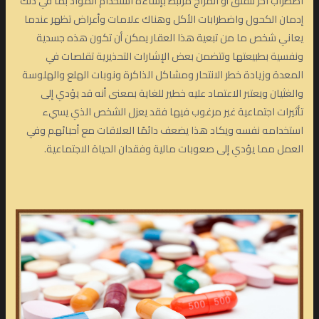
اضطراب آخر للقلق أو المزاج مرتبط بإساءة استخدام المواد بما في ذلك
إدمان الكحول واضطرابات الأكل وهناك علامات وأعراض تظهر عندما
يعاني شخص ما من تبعية هذا العقار يمكن أن تكون هذه جسدية
ونفسية بطبيعتها وتتضمن بعض الإشارات التحذيرية تقلصات في
المعدة وزيادة خطر الانتحار ومشاكل الذاكرة ونوبات الهلع والهلوسة
والغثيان ويعتبر الاعتماد عليه خطير للغاية بمعنى أنه قد يؤدي إلى
تأثيرات اجتماعية غير مرغوب فيها فقد يعزل الشخص الذي يسيء
استخدامه نفسه ويكاد هذا يضعف دائمًا العلاقات مع أحبائهم وفي
العمل مما يؤدي إلى صعوبات مالية وفقدان الحياة الاجتماعية.