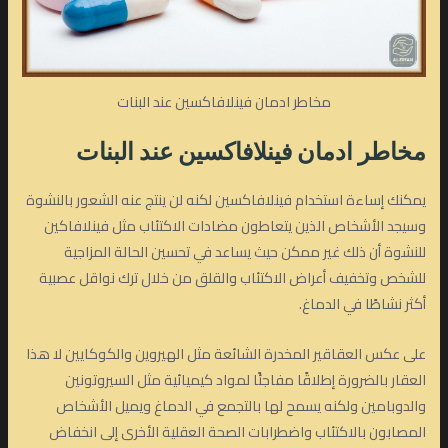
مخاطر ادمان فينلافاكسين عند البنات
مخاطر ادمان فينلافاكسين
عند البنات
يمكنك إساءة استخدام فينلافاكسين لكنه لن ينتج عنه الشعور بالنشوة
وسيجد الأشخاص الذين يتعاطون مضادات الاكتئاب مثل فينلافاكين
للنشوة أن ذلك غير ممكن حيث يساعد في تحسين الحالة المزاجية
للشخص وتخفيف أعراض الاكتئاب والقلق من خلال ترك نواقل عصبية
أكثر نشاطًا في الدماغ.
على عكس العقاقير المخدرة الشائعة مثل الهيروين والكوكايين لا هذا
العقار بالضرورة إطلاقًا مفاجئًا لمواد كيميائية مثل السيروتونين
والدوبامين ولكنه يسمح لها بالتجمع في الدماغ ويميل الأشخاص
المصابون بالاكتئاب واضطرابات الصحة العقلية الأخرى إلى انخفاض