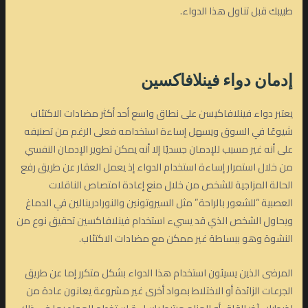
طبيبك قبل تناول هذا الدواء.
إدمان دواء فينلافاكسين
يعتبر دواء فينلافاكيسن على نطاق واسع أحد أكثر مضادات الاكتئاب
شيوعًا في السوق ويسهل إساءة استخدامه فعلى الرغم من تصنيفه
على أنه غير مسبب للإدمان جسديًا إلا أنه يمكن تطوير الإدمان النفسي
من خلال استمرار إساءة استخدام الدواء إذ يعمل العقار عن طريق رفع
الحالة المزاجية للشخص من خلال منع إعادة امتصاص الناقلات
العصبية “للشعور بالراحة” مثل السيروتونين والنورادرينالين في الدماغ
ويحاول الشخص الذي قد يسيء استخدام فينلافاكسين تحقيق نوع من
النشوة وهو ببساطة غير ممكن مع مضادات الاكتئاب.
المرضى الذين يسيئون استخدام هذا الدواء بشكل متكرر إما عن طريق
الجرعات الزائدة أو الاختلاط بمواد أخرى غير مشروعة يعانون عادة من