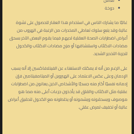
نعاس
دوخة
غالبًا ما يشارك الناس في استخدام هذا العقار للحصول على نشوة
عالية وقد ينبع سلوك تعاطي المخدرات من الرغبة في الهروب من
أعراض اضطرابات الصحة العقلية لديهم فيما يقوم البعض الآخر بسحق
مضادات الاكتئاب واستنشاقها أو مزج مضادات الاكتئاب والكحول
لتجربة التخدير الشديد.
على الرغم من أنه لا يمكنك الاستغناء عن الفينلافاكسين إلا أنه يسبب
الإدمان وعلى عكس الاعتماد على الهيروين أو الميتامفيتامين فإن
إدمانه نفسيًا أكثر منه جسديًا والأشخاص الذين يعانون من اضطرابات
عقلية مثل الاكتئاب والقلق قد يأخذون جرعات أعلى منه مما هو
موصوف ويسحقونه ويشمونه أو يخلطونه مع الكحول لتحقيق أعراض
عالية أو تخفيف لمرض عقلي.