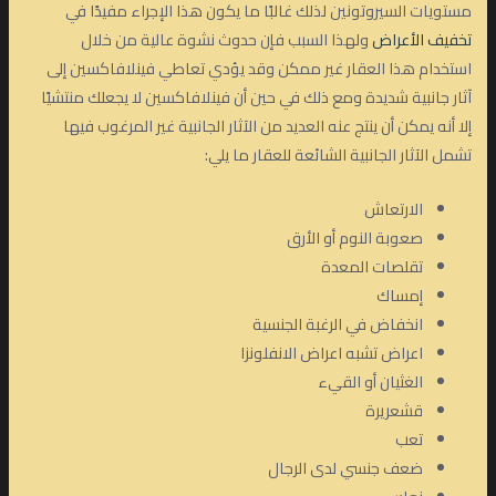
مستويات السيروتونين لذلك غالبًا ما يكون هذا الإجراء مفيدًا في
تخفيف الأعراض
ولهذا السبب فإن حدوث نشوة عالية من خلال
استخدام هذا العقار غير ممكن وقد يؤدي تعاطي فينلافاكسين إلى
آثار جانبية شديدة ومع ذلك في حين أن فينلافاكسين لا يجعلك منتشيًا
إلا أنه يمكن أن ينتج عنه العديد من الآثار الجانبية غير المرغوب فيها
تشمل الآثار الجانبية الشائعة للعقار ما يلي:
الارتعاش
صعوبة النوم أو الأرق
تقلصات المعدة
إمساك
انخفاض في الرغبة الجنسية
اعراض تشبه اعراض الانفلونزا
الغثيان أو القيء
قشعريرة
تعب
ضعف جنسي لدى الرجال