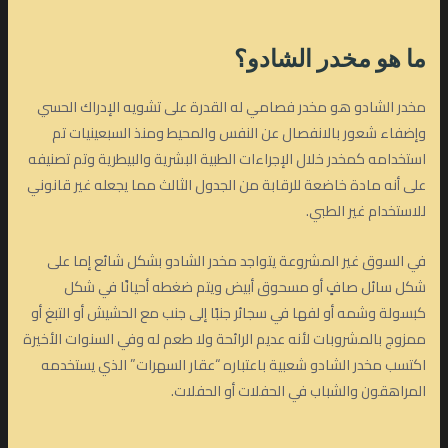
ما هو مخدر الشادو؟
مخدر الشادو هو مخدر فصامي له القدرة على تشويه الإدراك الحسي
وإضفاء شعور بالانفصال عن النفس والمحيط ومنذ السبعينيات تم
استخدامه كمخدر خلال الإجراءات الطبية البشرية والبيطرية وتم تصنيفه
على أنه مادة خاضعة للرقابة من الجدول الثالث مما يجعله غير قانوني
للاستخدام غير الطبي.
في السوق غير المشروعة يتواجد مخدر الشادو بشكل شائع إما على
شكل سائل صافٍ أو مسحوق أبيض ويتم ضغطه أحيانًا في شكل
كبسولة وشمه أو لفها في سجائر جنبًا إلى جنب مع الحشيش أو التبغ أو
ممزوج بالمشروبات لأنه عديم الرائحة ولا طعم له وفي السنوات الأخيرة
اكتسب مخدر الشادو شعبية باعتباره “عقار السهرات” الذي يستخدمه
المراهقون والشباب في الحفلات أو الحفلات.