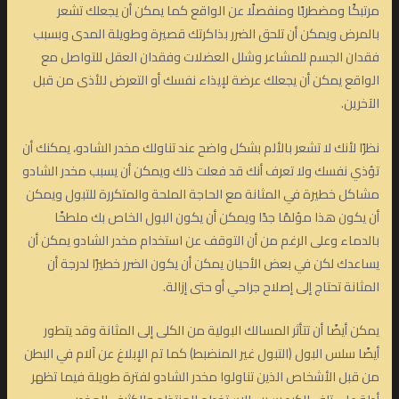
مرتبكًا ومضطربًا ومنفصلًا عن الواقع كما يمكن أن يجعلك تشعر
بالمرض ويمكن أن تلحق الضرر بذاكرتك قصيرة وطويلة المدى وبسبب
فقدان الجسم للمشاعر وشلل العضلات وفقدان العقل للتواصل مع
الواقع يمكن أن يجعلك عرضة لإيذاء نفسك أو التعرض للأذى من قبل
الآخرين.
نظرًا لأنك لا تشعر بالألم بشكل واضح عند تناولك مخدر الشادو، يمكنك أن
تؤذي نفسك ولا تعرف أنك قد فعلت ذلك ويمكن أن يسبب مخدر الشادو
مشاكل خطيرة في المثانة مع الحاجة الملحة والمتكررة للتبول ويمكن
أن يكون هذا مؤلمًا جدًا ويمكن أن يكون البول الخاص بك ملطخًا
بالدماء وعلى الرغم من أن التوقف عن استخدام مخدر الشادو يمكن أن
يساعدك لكن في بعض الأحيان يمكن أن يكون الضرر خطيرًا لدرجة أن
المثانة تحتاج إلى إصلاح جراحي أو حتى إزالة.
يمكن أيضًا أن تتأثر المسالك البولية من الكلى إلى المثانة وقد يتطور
أيضًا سلس البول (التبول غير المنضبط) كما تم الإبلاغ عن آلام في البطن
من قبل الأشخاص الذين تناولوا مخدر الشادو لفترة طويلة فيما تظهر