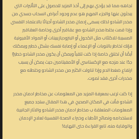
تجاهه مما قد يؤدي بهم إلى أخذ المزيد للحصول على التأثيرات التي
يبحثون عنها والجزء المهم هو عدم وجود أعراض انسحاب جسدي من
مخدر الشادو لذلك يسمى إدمان مخدر الشادو أحيانًا بالاعتماد النفسي
وإذا قمت بخلط مخدر الشادو مع عقاقير أخرى وخاصة العقاقير
المسببة للاكتئاب مثل الكحول أو البنزوديازيبينات أو المواد الأفيونية
فإنك تخاطر بالنوبات أو الإغماء أو إصابة نفسك بشكل خطير ويمكنك
أيضًا أن تختنق خاصة إذا كنت تتقيأ ويمكن أن يكون مخدر الشادو خطيرًا
جدًا عند مزجه مع الإكستاسي أو الأمفيتامين حيث يمكن أن يسبب
ارتفاع ضغط الدم وإذا تناولت الكثير من مخدر الشادو وخلطته مع
مخدرات أخرى فقد تموت.
إذا كنت ترغب بمعرفة المزيد من المعلومات عن مخاطر ادمان مخدر
الشادو فأنت في المكان الصحيح، في هذا المقال ستجد جميع
المعلومات المتعلقة ب مخاطر ادمان مخدر الشادو والاثار الجانبية
لاستخدامه ونصائح الأطباء وخبراء الصحة النفسية لعلاج الإدمان
والوقاية منه، تابع القراءة حتى النهاية!