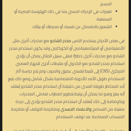
الجسم.
تغييرات في الإدراك الحسي بما في ذلك الهلوسة البصرية أو
السمعية.
الشعور بالانفصال عن نفسك أو محيطك أو بيئتك.
في بعض الأحيان يستخدم الناس
مخدر الشادو
مع مخدرات أخرى مثل
الأمفيتامين أو الميثامفيتامين أو الكوكايين وقد يكون استخدام مخدر
الشادو مع مخدرات أخرى خطيرًا فعلى سبيل المثال يمكن أن يؤدي
استخدام مخدر الشادو مع الكحول أو مثبطات أخرى للجهاز العصبي
المركزي (CNS) إلى تثبيط تنفسي عميق والموت ولم يتم دراسة آثار
الاستخدام طويل الأمد للأدوية الانفصامية بشكل شامل ومع ذلك ينبع
أحد المخاطر طويلة المدى من حقيقة أن استخدام مخدر الشادو يُعتقد
أنه يعزز وهو ما يمكن أن يرتبط بتطوير اضطراب تعاطي المخدرات
وبالإضافة إلى ذلك يُعتقد أن استخدام مخدر الشادو يؤدي إلى درجة
معينة من التسامح
والاعتماد الجسدي
ومتلازمة التوقف أو متلازمة
الانسحاب المصاحبة عند توقف الاستخدام.
علاوة على ذلك تشير الأبحاث إلى أن إساءة استخدام مخدر الشادو على