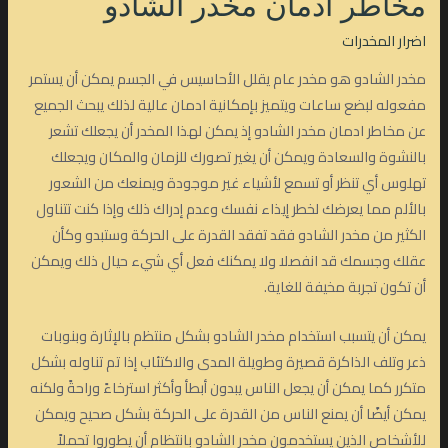
مخاطر ادمان مخدر الشادو
اضرار المخدرات
مخدر الشادو هو مخدر عام يقلل الأحاسيس في الجسم يمكن أن يستمر
مفعوله لبضع ساعات ويتميز بإمكانية ادمان عالية لذلك يبحث الجميع
عن مخاطر ادمان مخدر الشادو إذ يمكن لهذا المخدر أن يجعلك تشعر
بالنشوة والسعادة ويمكن أن يغير تصورك للزمان والمكان ويجعلك
تهلوس أي تنظر أو تسمع لأشياء غير موجودة ويمنعك من الشعور
بالألم مما يعرضك لخطر إيذاء نفسك وعدم إدراك ذلك وإذا كنت تتناول
الكثير من مخدر الشادو فقد تفقد القدرة على الحركة وستبدو وكأن
عقلك وجسمك قد انفصلا ولا يمكنك فعل أي شيء حيال ذلك ويمكن
أن تكون تجربة مخيفة للغاية.
يمكن أن يتسبب استخدام مخدر الشادو بشكل منتظم بالإثارة وبنوبات
ذعر وتلف الذاكرة قصيرة وطويلة المدى والاكتئاب إذا تم تناوله بشكل
متكرر كما يمكن أن يجعل الناس يبدون أبطأ وأكثر استرخاءً وراحةً ولكنه
يمكن أيضًا أن يمنع الناس من القدرة على الحركة بشكل صحيح ويمكن
للأشخاص الذين يستخدمون مخدر الشادو بانتظام أن يطوروا تحملاً